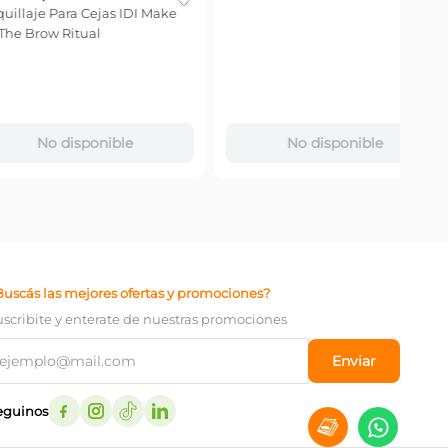
Prim
Inst
$
9
Precio
－
disponible
No disponible
Buscás las mejores ofertas y promociones?
uscribite y enterate de nuestras promociones
Enviar
eguinos