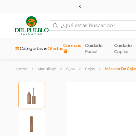
¿Qué estás buscando?
Combos
Cuidado
Cuidado
🔥
Categorías
Ofertas
💣
Facial
Capilar
Maquillaje
Ojos
Cejas
Máscara De Ceja