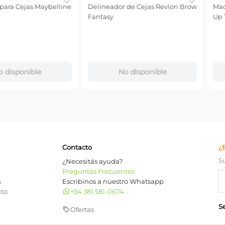
ible
No disponible
No 
Contacto
¿
S
¿Necesitás ayuda?
Preguntas Frecuentes
s
Escribinos a nuestro Whatsapp
nto
+54 381 581-0674
S
Ofertas