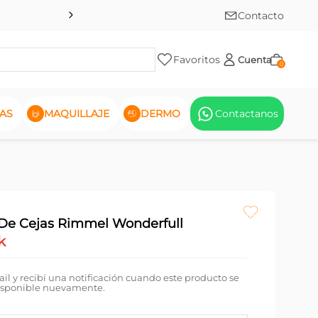
Contacto
Favoritos
Cuenta
0
AS
MAQUILLAJE
DERMO
Contactanos
De Cejas Rimmel Wonderfull
k