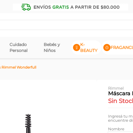
Cuidado
Bebés y
K-
FRAGANCI
Personal
Niños
BEAUTY
s Rimmel Wonderfull
Rimmel
Máscara 
Sin Stoc