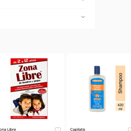
 la pediculosis del cuero cabelludo. Su
.
Todos
ona Libre
Capilatis