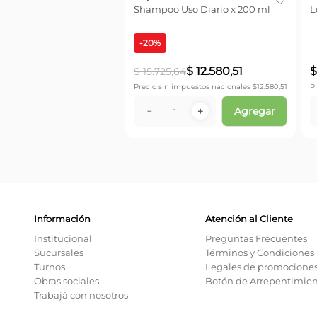
Shampoo Uso Diario x 200 ml
L
-
20
%
$
12
.
580
,
51
$
15
.
725
,
64
Precio sin impuestos nacionales $
12.580,51
P
Agregar
－
＋
Información
Atención al Cliente
Institucional
Preguntas Frecuentes
Sucursales
Términos y Condiciones
Turnos
Legales de promocione
Obras sociales
Botón de Arrepentimie
Trabajá con nosotros