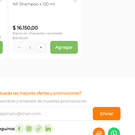
NF Shampoo x 120 ml
$
16
.
150
,
00
Precio sin impuestos nacionales
5
$
16.150,00
Agregar
－
＋
Buscás las mejores ofertas y promociones?
uscribite y enterate de nuestras promociones
Enviar
eguinos