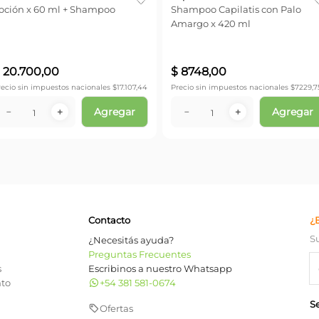
oción x 60 ml + Shampoo
Shampoo Capilatis con Palo
Amargo x 420 ml
$
20
.
700
,
00
$
8748
,
00
recio sin impuestos nacionales $
17.107,44
Precio sin impuestos nacionales $
7229,7
Agregar
Agregar
－
＋
－
＋
Contacto
¿
S
¿Necesitás ayuda?
Preguntas Frecuentes
s
Escribinos a nuestro Whatsapp
nto
+54 381 581-0674
S
Ofertas