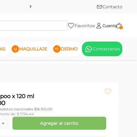
Contacto
Favoritos
Cuenta
0
AS
MAQUILLAJE
DERMO
Contactanos
oo x 120 ml
00
puestos nacionales $
16.150,00
nterés de:
$
1794
,
44
Agregar al carrito
＋