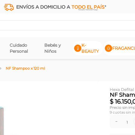
Cuidado
Bebés y
K-
FRAGANCI
Personal
Niños
BEAUTY
NF Shampoo x 120 ml
Hexa Defital
NF Shamp
$
16
.
150
,
Precio sin im
9
cuotas sin i
－