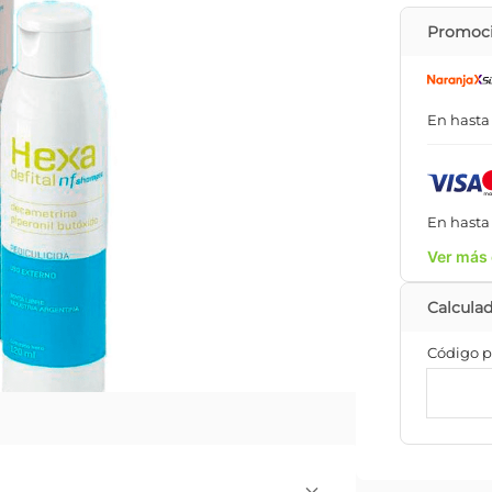
Promoci
En hast
En hast
Ver más 
Código p