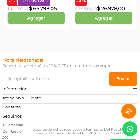
Piel Mixta a Grasa x 50 ml
-
35
%
-
30
%
EXCLUSIVO WEB
$
66
.
298
,
05
$
26
.
978
,
00
$
101
.
997
,
00
$
38
.
540
,
00
Agregar
Agregar
¡No te pierdas nada!
Suscribite y obtené un 10% OFF en tu primera compra
Enviar
Información
Atención al Cliente
Contacto
¿Necesitás ayuda?
Seguinos
Preguntas Frecuentes
© Farmacias
Escribinos a nuestro Whatsapp
Todos los derechos reservados a Farmacias Del Pueblo,
Del Pueblo
·
propiedad de Bradel Del Pueblo SRL (CUIT: 33-70241330-9)
+54 381 581-0674
2024