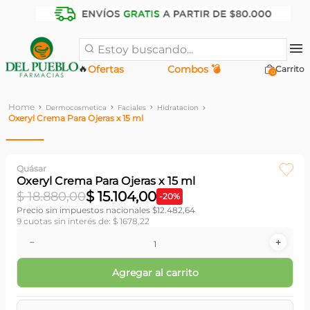
Estoy buscando...
🔥
Ofertas
Combos 💣
0
Dermocosmetica
Faciales
Hidratacion
Oxeryl Crema Para Ojeras x 15 ml
Quásar
Oxeryl Crema Para Ojeras x 15 ml
$
15
.
104
,
00
$
18
.
880
,
00
-
20
%
Precio sin impuestos nacionales $
12.482,64
9
cuotas sin interés de:
$
1678
,
22
－
＋
Agregar al carrito