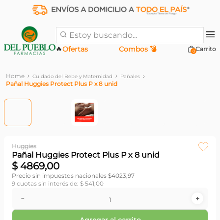
Estoy buscando...
🔥
Ofertas
Combos 💣
0
Cuidado del Bebe y Maternidad
Pañales
Pañal Huggies Protect Plus P x 8 unid
Huggies
Pañal Huggies Protect Plus P x 8 unid
$
4869
,
00
Precio sin impuestos nacionales $
4023,97
9
cuotas sin interés de:
$
541
,
00
－
＋