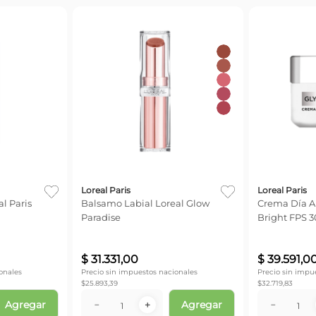
Loreal Paris
Loreal Paris
l Paris
Balsamo Labial Loreal Glow
Crema Día A
Paradise
Bright FPS 3
$
31
.
331
,
00
$
39
.
591
,
0
onales
Precio sin impuestos nacionales
Precio sin impu
$
25.893,39
$
32.719,83
Agregar
Agregar
－
＋
－