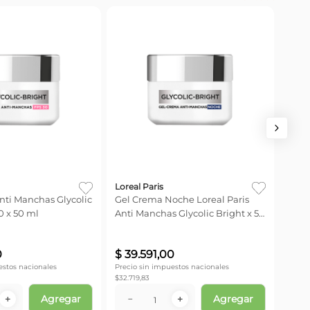
Lorea
Séru
Manc
-
35
$
46
Loreal Paris
nti Manchas Glycolic
Gel Crema Noche Loreal Paris
0 x 50 ml
Anti Manchas Glycolic Bright x 50
ml
Precio
$
25.2
0
$
39
.
591
,
00
estos nacionales
Precio sin impuestos nacionales
$
32.719,83
Agregar
Agregar
－
＋
－
＋