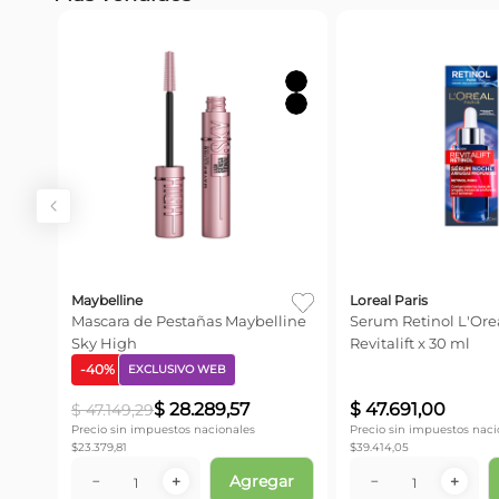
Maybelline
Loreal Paris
Mascara de Pestañas Maybelline
Serum Retinol L'Orea
Sky High
Revitalift x 30 ml
-
40
%
EXCLUSIVO WEB
$
28
.
289
,
57
$
47
.
691
,
00
$
47
.
149
,
29
Precio sin impuestos nacionales
Precio sin impuestos naci
$
23.379,81
$
39.414,05
Agregar
－
＋
－
＋