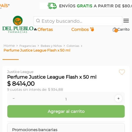
Estoy buscando...
🔥
Ofertas
Combos 💣
0
Fragancias
Bebes y Niños
Colonias
Perfume Justice League Flash x 50 ml
Justice League
Perfume Justice League Flash x 50 ml
$
8414
,
00
9
cuotas sin interés de:
$
934
,
88
－
＋
Agregar al carrito
Promociones bancarias