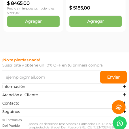
$
8465
,
00
$
5185
,
00
Precio sin impuestos nacionales
$
6995,87
Agregar
Agregar
¡No te pierdas nada!
Suscribite y obtené un 10% OFF en tu primera compra
Enviar
Información
Atención al Cliente
Contacto
¿Necesitás ayuda?
Seguinos
Preguntas Frecuentes
© Farmacias
Escribinos a nuestro Whatsapp
Todos los derechos reservados a Farmacias Del Pueblo,
Del Pueblo
·
propiedad de Bradel Del Pueblo SRL (CUIT: 33-70241330-9)
+54 381 581-0674