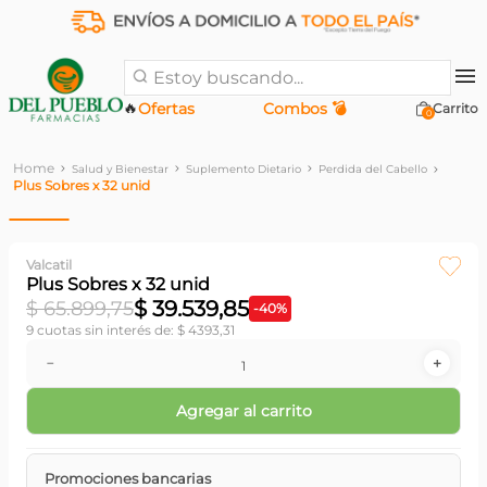
Estoy buscando...
🔥
Ofertas
Combos 💣
0
Salud y Bienestar
Suplemento Dietario
Perdida del Cabello
Plus Sobres x 32 unid
Valcatil
Plus Sobres x 32 unid
$
39
.
539
,
85
$
65
.
899
,
75
-
40
%
9
cuotas sin interés de:
$
4393
,
31
－
＋
Agregar al carrito
Promociones bancarias