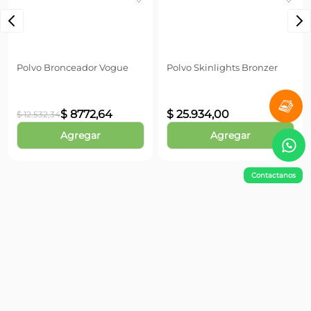
Aplicar con una brocha o una esponja en todo el rostro y
cuello. Usar por si solo o luego de aplicar la base líquida.
Polvo Bronceador Vogue
Polvo Skinlights Bronzer
$
8772
,
64
$
25
.
934
,
00
$
12
.
532
,
34
Agregar
Agregar
Contactanos
¡No te pierdas nada!
Suscribite y obtené un 10% OFF en tu primera compra
Enviar
Información