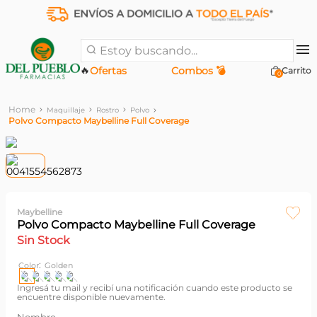
Estoy buscando...
🔥
Ofertas
Combos 💣
0
Maquillaje
Rostro
Polvo
Polvo Compacto Maybelline Full Coverage
Maybelline
Polvo Compacto Maybelline Full Coverage
Sin Stock
:
Color
Golden