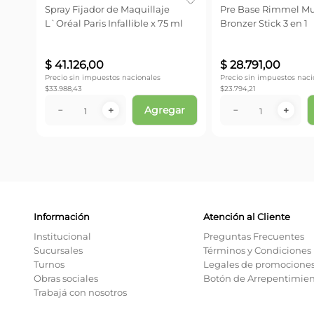
Spray Fijador de Maquillaje
Pre Base Rimmel Mul
L`Oréal Paris Infallible x 75 ml
Bronzer Stick 3 en 1
$
41
.
126
,
00
$
28
.
791
,
00
Precio sin impuestos nacionales
Precio sin impuestos naci
$
33.988,43
$
23.794,21
Agregar
－
＋
－
＋
Información
Atención al Cliente
Institucional
Preguntas Frecuentes
Sucursales
Términos y Condiciones
Turnos
Legales de promocione
Obras sociales
Botón de Arrepentimie
Trabajá con nosotros