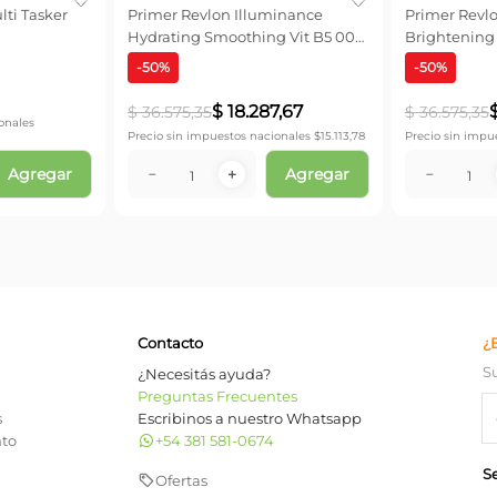
ti Tasker
Primer Revlon Illuminance
Primer Revl
Hydrating Smoothing Vit B5 001
Brightening 
x 28 ml
x 28 ml
-
50
%
-
50
%
$
18
.
287
,
67
$
36
.
575
,
35
$
36
.
575
,
35
onales
Precio sin impuestos nacionales $
15.113,78
Precio sin impu
Agregar
Agregar
－
＋
－
Contacto
¿
S
¿Necesitás ayuda?
Preguntas Frecuentes
s
Escribinos a nuestro Whatsapp
nto
+54 381 581-0674
S
Ofertas