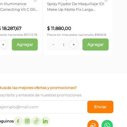
on Illuminance
Spray Fijador De Maquillaje IDI
Correcting Vit C 002
Make Up Matte Fix Larga
Duración
Precio
$
20.20
$
18
.
287
,
67
$
11
.
880
,
00
estos nacionales $
15.113,78
Precio sin impuestos nacionales $
9818,18
Agregar
Agregar
－
＋
－
＋
Buscás las mejores ofertas y promociones?
uscribite y enterate de nuestras promociones
Enviar
eguinos