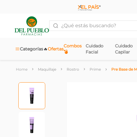
¿Qué estás buscando?
Combos
Cuidado
Cuidado
🔥
Categorías
Ofertas
💣
Facial
Capilar
Maquillaje
Rostro
Prime
Pre Base de M