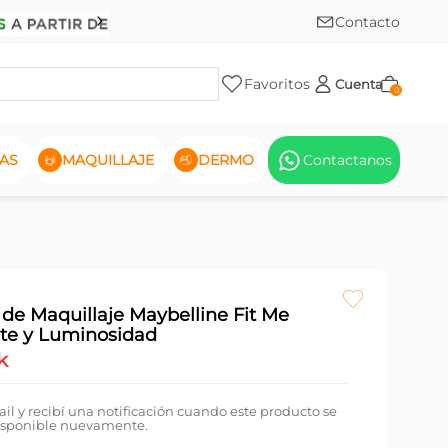
Contacto
Favoritos
Cuenta
0
AS
MAQUILLAJE
DERMO
Contactanos
de Maquillaje Maybelline Fit Me
te y Luminosidad
k