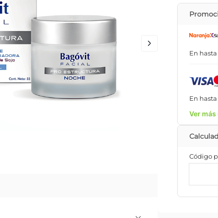
Promoci
En hast
En hast
Ver más 
Código p