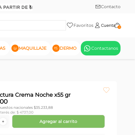
Contacto
Favoritos
Cuenta
0
AS
MAQUILLAJE
DERMO
Contactanos
uctura Crema Noche x55 gr
00
puestos nacionales $
35.233,88
nterés de:
$
4737
,
00
Agregar al carrito
＋