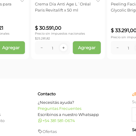
s para
Crema Día Anti Age L´Oréal
Peeling Facia
Paris Revitalift x 50 ml
Glycolic Brig
21
$
30
.
591
,
00
$
33
.
291
,
0
onales
Precio sin impuestos nacionales
Precio sin impu
$
25.281,82
Agregar
Agregar
－
＋
－
Contacto
¿
S
¿Necesitás ayuda?
Preguntas Frecuentes
s
Escribinos a nuestro Whatsapp
nto
+54 381 581-0674
S
Ofertas