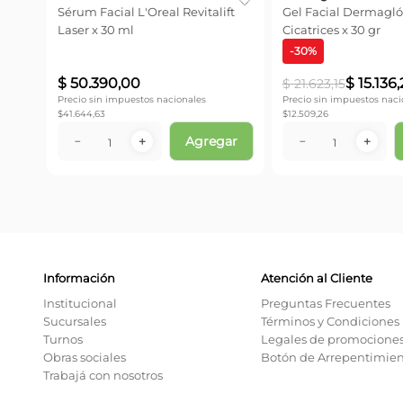
Sérum Facial L'Oreal Revitalift
Gel Facial Dermagló
Laser x 30 ml
Cicatrices x 30 gr
-
30
%
$
50
.
390
,
00
$
15
.
136
,
$
21
.
623
,
15
Precio sin impuestos nacionales
Precio sin impuestos naci
$
41.644,63
$
12.509,26
Agregar
－
＋
－
＋
Información
Atención al Cliente
Institucional
Preguntas Frecuentes
Sucursales
Términos y Condiciones
Turnos
Legales de promocione
Obras sociales
Botón de Arrepentimie
Trabajá con nosotros