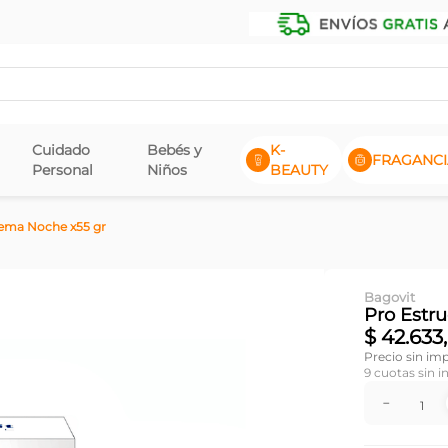
Cuidado
Bebés y
K-
FRAGANCI
Personal
Niños
BEAUTY
rema Noche x55 gr
Bagovit
Pro Estr
$
42
.
633
,
Precio sin im
9
cuotas sin i
－