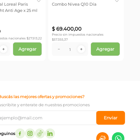
l Loreal Paris
Combo Nivea Q10 Día
ht Anti Age x 25 ml
Precio
$
90.3
$
69
.
400
,
00
0
Precio sin impuestos nacionales
estos nacionales $
27.513,22
$
57.355,37
Agregar
Agregar
－
＋
－
＋
Buscás las mejores ofertas y promociones?
uscribite y enterate de nuestras promociones
Enviar
eguinos