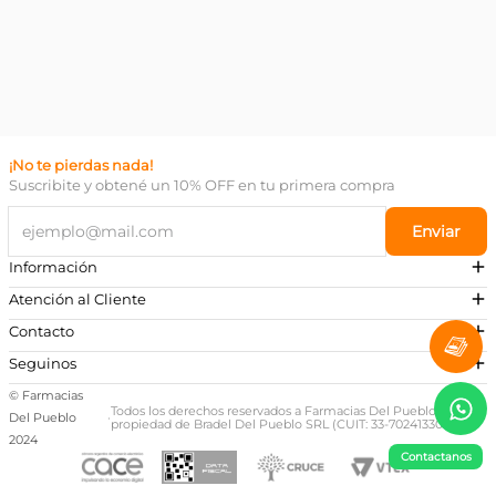
¡No te pierdas nada!
Suscribite y obtené un 10% OFF en tu primera compra
Enviar
Información
Atención al Cliente
Contacto
¿Necesitás ayuda?
Seguinos
Preguntas Frecuentes
© Farmacias
Escribinos a nuestro Whatsapp
Todos los derechos reservados a Farmacias Del Pueblo,
Del Pueblo
·
propiedad de Bradel Del Pueblo SRL (CUIT: 33-70241330-9)
+54 381 581-0674
2024
Contactanos