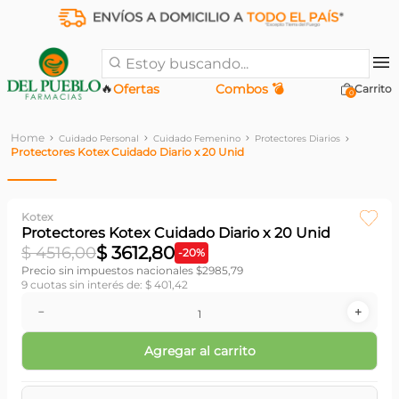
Estoy buscando...
🔥
Ofertas
Combos 💣
0
Cuidado Personal
Cuidado Femenino
Protectores Diarios
Protectores Kotex Cuidado Diario x 20 Unid
Kotex
Protectores Kotex Cuidado Diario x 20 Unid
$
3612
,
80
$
4516
,
00
-
20
%
Precio sin impuestos nacionales $
2985,79
9
cuotas sin interés de:
$
401
,
42
－
＋
Agregar al carrito