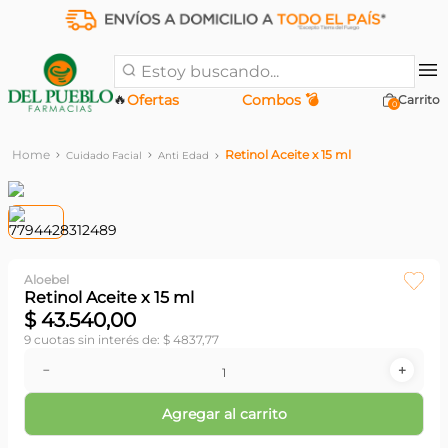
Estoy buscando...
🔥
Ofertas
Combos 💣
0
Retinol Aceite x 15 ml
Cuidado Facial
Anti Edad
Aloebel
Retinol Aceite x 15 ml
$
43
.
540
,
00
9
cuotas sin interés de:
$
4837
,
77
－
＋
Agregar al carrito