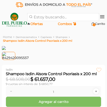
Estoy buscando...
🔥
Ofertas
Combos 💣
0
Dermocosmetica
Capilares
Shampoo
Shampoo Isdin Alsora Control Psoriasis x 200 ml
Isdin
Shampoo Isdin Alsora Control Psoriasis x 200 ml
$
61
.
657
,
00
$
68
.
508
,
00
9
cuotas sin interés de:
$
6850
,
77
－
＋
Agregar al carrito