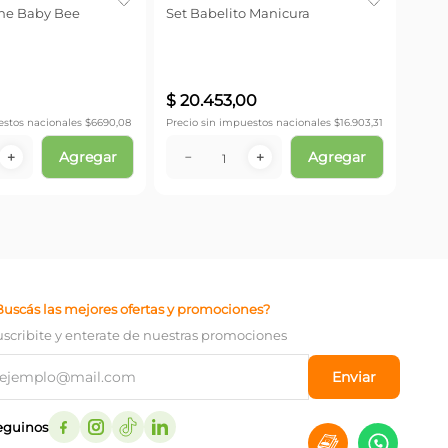
ine Baby Bee
Set Babelito Manicura
Precio
$
20
.
453
,
00
estos nacionales $
6690,08
Precio sin impuestos nacionales $
16.903,31
Agregar
Agregar
－
＋
－
＋
Buscás las mejores ofertas y promociones?
uscribite y enterate de nuestras promociones
Enviar
eguinos