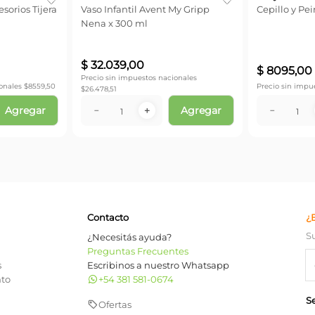
sorios Tijera
Vaso Infantil Avent My Gripp
Cepillo y Pe
Nena x 300 ml
$
32
.
039
,
00
$
8095
,
00
Precio sin impuestos nacionales
onales $
8559,50
Precio sin impu
$
26.478,51
Agregar
Agregar
－
＋
－
Contacto
¿
S
¿Necesitás ayuda?
Preguntas Frecuentes
s
Escribinos a nuestro Whatsapp
nto
+54 381 581-0674
S
Ofertas