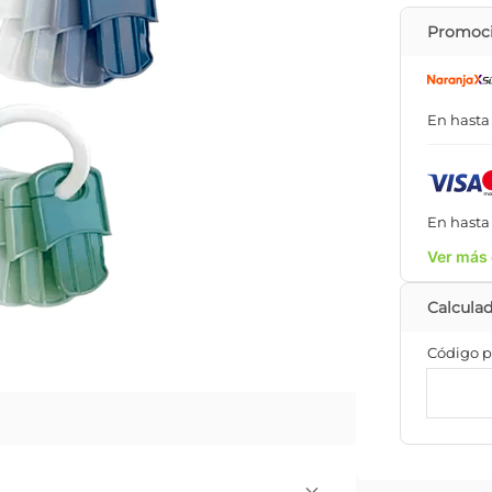
Promoci
En hast
En hast
Ver más 
Código p