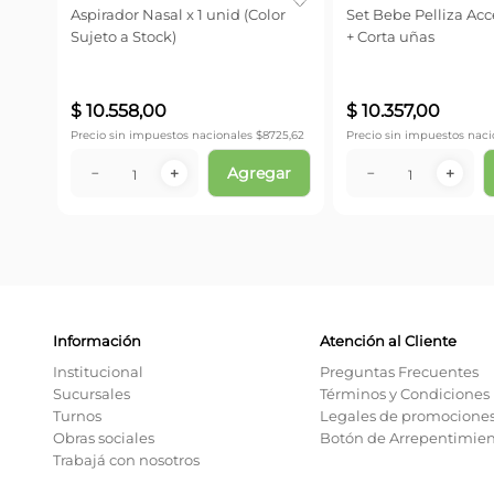
Aspirador Nasal x 1 unid (Color
Set Bebe Pelliza Acce
Sujeto a Stock)
+ Corta uñas
$
10
.
558
,
00
$
10
.
357
,
00
Precio sin impuestos nacionales $
8725,62
Precio sin impuestos naci
Agregar
－
＋
－
＋
Información
Atención al Cliente
Institucional
Preguntas Frecuentes
Sucursales
Términos y Condiciones
Turnos
Legales de promocione
Obras sociales
Botón de Arrepentimie
Trabajá con nosotros