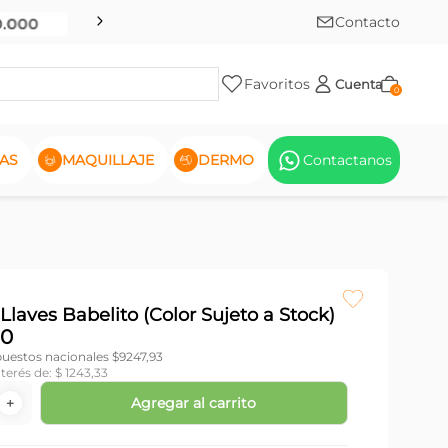
Contacto
Favoritos
Cuenta
0
AS
MAQUILLAJE
DERMO
Contactanos
Llaves Babelito (Color Sujeto a Stock)
0
puestos nacionales $
9247,93
nterés de:
$
1243
,
33
Agregar al carrito
＋