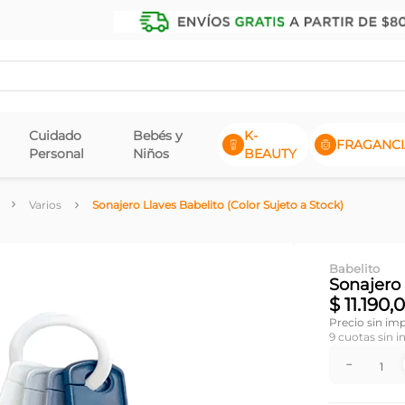
Cuidado
Bebés y
K-
FRAGANCI
Personal
Niños
BEAUTY
Varios
Sonajero Llaves Babelito (Color Sujeto a Stock)
Babelito
Sonajero 
$
11
.
190
,
0
Precio sin im
9
cuotas sin i
－