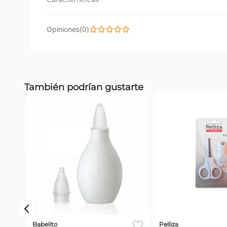
Descripción:
(
0
)
Sonajero Llaves Babelito (Color Sujeto a Stock)
0 Calificación promedio
Por favor, inicia sesión para escribir un comentario
También podrían gustarte
Más reciente
No hay comentarios.
Babelito
Pelliza