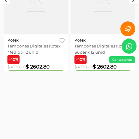
Kotex
Kotex
Tampones Digitales Kotex
Tampones Digitales Kotex
Medio x 12 unid
Super x 12 unid
-
40
%
-
40
%
Contactanos
$
2602
,
80
$
2602
,
80
$
4338
,
00
$
4338
,
00
Agregar
Agregar
¡No te pierdas nada!
Suscribite y obtené un 10% OFF en tu primera compra
Enviar