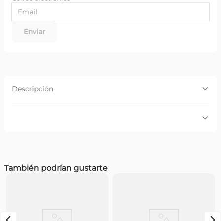
Enviar
Descripción
Descripción:
Tampón Nosotras Digital tamaño regular x 8 unidades,
perfecto para flujos livianos a normales.
Por favor, inicia sesión para escribir un comentario.
También podrían gustarte
Más reciente
Todos