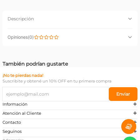
Descripción
Descripción:
(
0
)
El Tratamiento Nutritivo, esta formulado en base a
componentes naturales de alta efectividad. Solucionan
0 Calificación promedio
problemas capilares específicos, equilibrando y
otorgando nueva vida al cabello, sin agredirlo y
cuidándolo naturalmente.
También podrían gustarte
Por favor, inicia sesión para escribir un comentario.
¡No te pierdas nada!
Suscribite y obtené un 10% OFF en tu primera compra
Más reciente
Todos
Enviar
Información
No hay comentarios.
Atención al Cliente
Contacto
¿Necesitás ayuda?
Seguinos
Preguntas Frecuentes