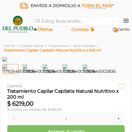
Estoy buscando...
🔥
Ofertas
Combos 💣
0
Cuidado Capilar
Tratamientos
Seco o Dañado
Tratamiento Capilar Capilatis Natural Nutritivo x 200 ml
Capilatis
Tratamiento Capilar Capilatis Natural Nutritivo x
200 ml
$
6219
,
00
9
cuotas sin interés de:
$
691
,
00
－
＋
Agregar al carrito