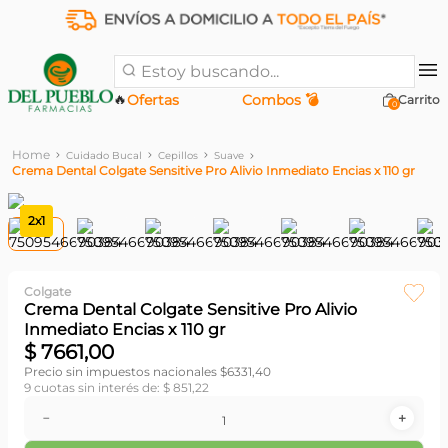
Estoy buscando...
🔥
Ofertas
Combos 💣
0
Cuidado Bucal
Cepillos
Suave
Crema Dental Colgate Sensitive Pro Alivio Inmediato Encias x 110 gr
2x1
Colgate
Crema Dental Colgate Sensitive Pro Alivio
Inmediato Encias x 110 gr
$
7661
,
00
Precio sin impuestos nacionales $
6331,40
9
cuotas sin interés de:
$
851
,
22
－
＋