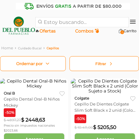
Estoy buscando...
🔥
Ofertas
Combos 💣
0
Cuidado Bucal
Cepillos
Filtrar
Oral B
Colgate
Cepillo Dental Oral-B Niños
Cepillo De Dientes Colgate
Mickey
Slim Soft Black x 2 unid (Color
-
50
%
Sujeto a Stock)
-
50
%
$
2448
,
63
$
4897
,
27
Precio sin impuestos nacionales
$
5205
,
50
$
10
.
411
,
00
$
2023,66