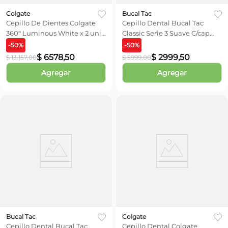
Colgate
Bucal Tac
Cepillo De Dientes Colgate
Cepillo Dental Bucal Tac
360° Luminous White x 2 unid
Classic Serie 3 Suave C/cap
(Color Sujeto a Stock)
(Color Sujeto a Stock)
-
50
%
-
50
%
$
6578
,
50
$
2999
,
50
$
13
.
157
,
00
$
5999
,
00
Agregar
Agregar
Bucal Tac
Colgate
Cepillo Dental Bucal Tac
Cepillo Dental Colgate