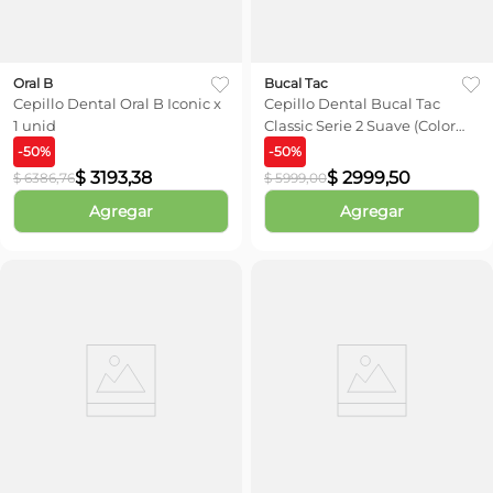
Oral B
Bucal Tac
Cepillo Dental Oral B Iconic x
Cepillo Dental Bucal Tac
1 unid
Classic Serie 2 Suave (Color
Sujeto a Stock)
-
50
%
-
50
%
$
3193
,
38
$
2999
,
50
$
6386
,
76
$
5999
,
00
Agregar
Agregar