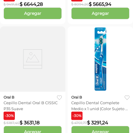
$
6644
,
28
$
5665
,
94
$
9491
,
83
$
8094
,
20
Agregar
Agregar
Oral B
Oral B
Cepillo Dental Oral B ClSSIC
Cepillo Dental Complete
P35 Suave
Medio x 1 unid (Color Sujeto a
Stock)
-
30
%
-
30
%
$
3631
,
18
$
3291
,
24
$
5187
,
40
$
4701
,
77
Agregar
Agregar