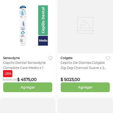
Sensodyne
Colgate
Cepillo Dental Sensodyne
Cepillo De Dientes Colgate
Complete Care Medio x 1
Zig Zag Charcoal Suave x 2
unid
-
25
%
$
4575
,
00
$
5023
,
00
$
6100
,
00
Agregar
Agregar