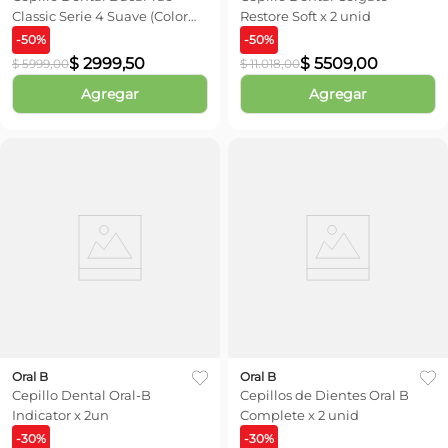
Classic Serie 4 Suave (Color
Restore Soft x 2 unid
Sujeto a Stock)
-
50
%
-
50
%
$
2999
,
50
$
5509
,
00
$
5999
,
00
$
11
.
018
,
00
Agregar
Agregar
Oral B
Oral B
Cepillo Dental Oral-B
Cepillos de Dientes Oral B
Indicator x 2un
Complete x 2 unid
-
30
%
-
30
%