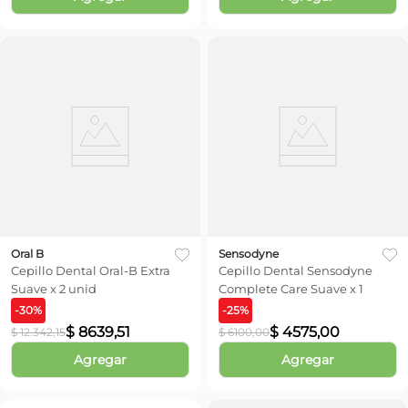
Oral B
Sensodyne
Cepillo Dental Oral-B Extra
Cepillo Dental Sensodyne
Suave x 2 unid
Complete Care Suave x 1
-
30
%
-
25
%
$
8639
,
51
$
4575
,
00
$
12
.
342
,
15
$
6100
,
00
Agregar
Agregar