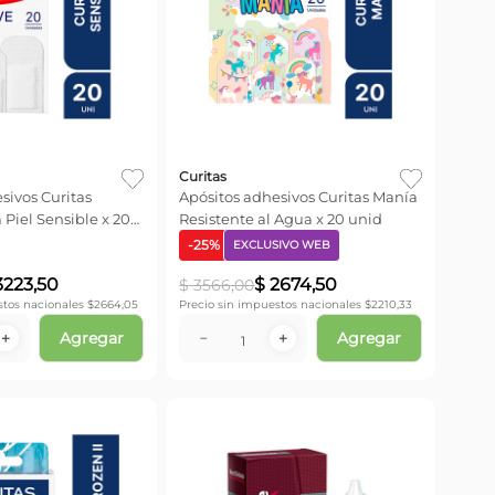
Curitas
sivos Curitas
Apósitos adhesivos Curitas Manía
 Piel Sensible x 20
Resistente al Agua x 20 unid
-
25
%
EXCLUSIVO WEB
3223
,
50
$
2674
,
50
$
3566
,
00
stos nacionales $
2664,05
Precio sin impuestos nacionales $
2210,33
Agregar
Agregar
＋
－
＋