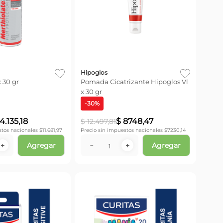
Hipoglos
 30 gr
Pomada Cicatrizante Hipoglos Vl
x 30 gr
-
30
%
14
.
135
,
18
$
8748
,
47
$
12
.
497
,
81
stos nacionales $
11.681,97
Precio sin impuestos nacionales $
7230,14
Agregar
Agregar
＋
－
＋