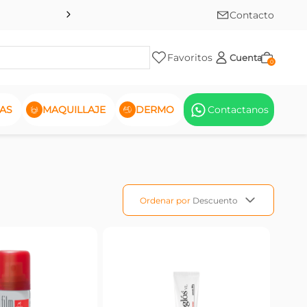
Contacto
Favoritos
Cuenta
0
AS
MAQUILLAJE
DERMO
Contactanos
Ordenar por
Descuento