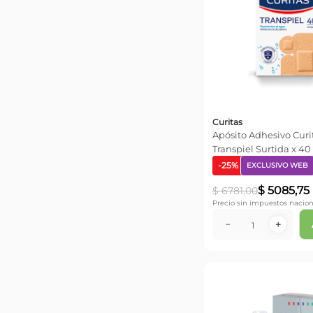
Curitas
Apósito Adhesivo Curit
Transpiel Surtida x 40
-
25
%
EXCLUSIVO WEB
$
5085
,
75
$
6781
,
00
Precio sin impuestos nacion
－
＋