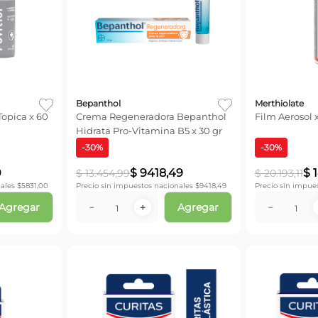
Bepanthol
Merthiolate
Topica x 60
Crema Regeneradora Bepanthol
Film Aerosol x
Hidrata Pro-Vitamina B5 x 30 gr
-
30
%
-
30
%
0
$
9418
,
49
$
$
13
.
454
,
99
$
20
.
193
,
11
ales $
5831,00
Precio sin impuestos nacionales $
9418,49
Precio sin impue
Agregar
Agregar
－
＋
－