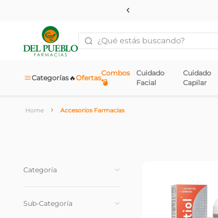
¿Qué estás buscando?
Combos
Cuidado
Cuidado
🔥
Categorías
Ofertas
💣
Facial
Capilar
Accesorios Farmacias
Categoría
Primeros Auxilios
(
101
)
Sub-Categoría
Ortopedia
(
59
)