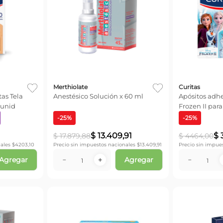
Merthiolate
Curitas
as Tela
Anestésico Solución x 60 ml
Apósitos adhe
 unid
Frozen II para
-
25
%
-
25
%
$
13
.
409
,
91
$
$
17
.
879
,
88
$
4464
,
00
ales $
4203,10
Precio sin impuestos nacionales $
13.409,91
Precio sin impue
Agregar
Agregar
－
＋
－