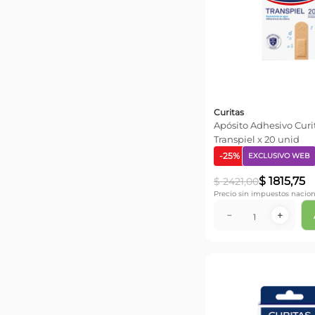
Grande
(
1
)
Chico
(
1
)
Curitas
Apósito Adhesivo Curit
Transpiel x 20 unid
-
25
%
EXCLUSIVO WEB
$
1815
,
75
$
2421
,
00
Precio sin impuestos nacion
－
＋