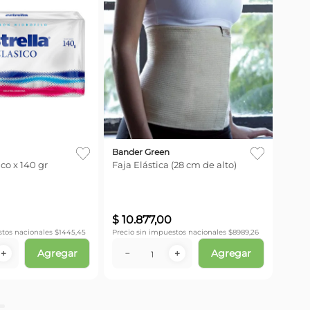
Bander Green
co x 140 gr
Faja Elástica (28 cm de alto)
$
10
.
877
,
00
stos nacionales $
1445,45
Precio sin impuestos nacionales $
8989,26
Agregar
Agregar
＋
－
＋