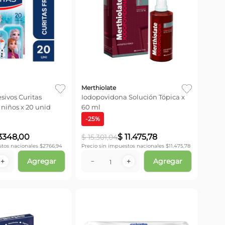
Merthiolate
sivos Curitas
Iodopovidona Solución Tópica x
 niños x 20 unid
60 ml
-
25
%
3348
,
00
$
11
.
475
,
78
$
15
.
301
,
04
stos nacionales $
2766,94
Precio sin impuestos nacionales $
11.475,78
Agregar
Agregar
＋
－
＋