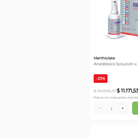
Merthiolate
Anestésico Solución x
-
25
%
$
11
.
171
,
5
$
14
.
895
,
37
Precio sin impuestos nacion
－
＋