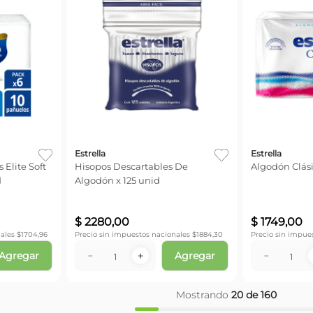
Estrella
Estrella
 Elite Soft
Hisopos Descartables De
Algodón Clási
d
Algodón x 125 unid
$
2280
,
00
$
1749
,
00
ales $
1704,96
Precio sin impuestos nacionales $
1884,30
Precio sin impue
Agregar
Agregar
－
＋
－
Mostrando
20 de 160