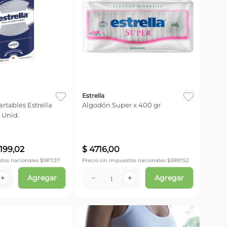
Estrella
rtables Estrella
Algodón Super x 400 gr
 Unid.
199
,
02
$
4716
,
00
stos nacionales $
1817,37
Precio sin impuestos nacionales $
3897,52
Agregar
Agregar
＋
－
＋