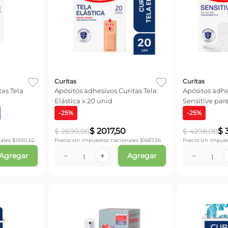
Curitas
Curitas
as Tela
Apósitos adhesivos Curitas Tela
Apósitos adhe
Elástica x 20 unid
Sensitive para
unid
-
25
%
-
25
%
$
2017
,
50
$
$
2690
,
00
$
4298
,
00
ales $
1500,62
Precio sin impuestos nacionales $
1667,36
Precio sin impue
Agregar
Agregar
－
＋
－