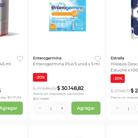
Enterogermina
Estrella
 45 ml
Enterogermina Plus 5 unid x 5 ml
Hisopos Desca
Estuche x 100
-
20
%
-
20
%
$
30
.
148
,
82
$
37
.
686
,
02
3
$
2
$
2748
,
77
Precio sin impuestos nacionales
ales $
11.171,53
Precio sin impue
$
30.148,82
Agregar
Agregar
－
＋
－