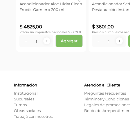
nous
Acondicionador Aloe Hidra Clean
Acondicionador Sed
Fructis Garnier x 200 ml
Restauración Instan
ml
$
4825
,
00
$
3601
,
00
043,80
Precio sin impuestos nacionales $
3987,60
Precio sin impuestos naci
ar
Agregar
－
＋
－
＋
Información
Atención al Cliente
Institucional
Preguntas Frecuentes
Sucursales
Términos y Condiciones
Turnos
Legales de promocione
Obras sociales
Botón de Arrepentimie
Trabajá con nosotros