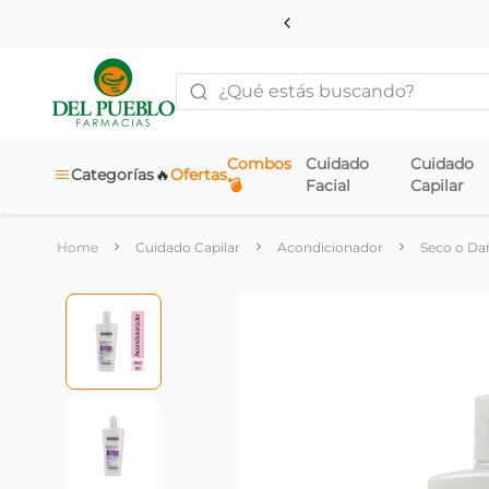
¿Qué estás buscando?
Combos
Cuidado
Cuidado
🔥
Categorías
Ofertas
💣
Facial
Capilar
Cuidado Capilar
Acondicionador
Seco o Da