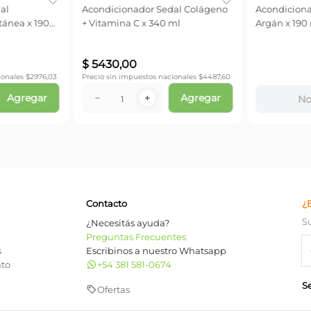
al
Acondicionador Sedal Colágeno
Acondiciona
tánea x 190
+ Vitamina C x 340 ml
Argán x 190 
$
5430
,
00
onales $
2976,03
Precio sin impuestos nacionales $
4487,60
Agregar
Agregar
－
＋
No 
Contacto
¿
S
¿Necesitás ayuda?
Preguntas Frecuentes
s
Escribinos a nuestro Whatsapp
nto
+54 381 581-0674
S
Ofertas