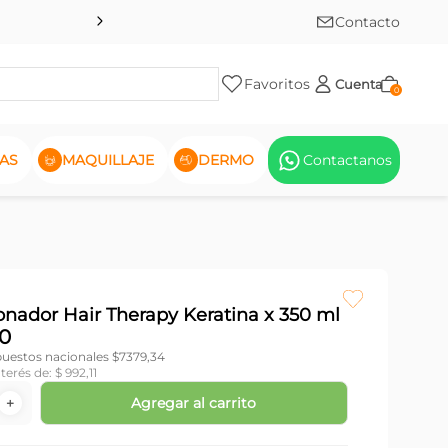
Contacto
Favoritos
Cuenta
0
AS
MAQUILLAJE
DERMO
Contactanos
onador Hair Therapy Keratina x 350 ml
0
puestos nacionales $
7379,34
nterés de:
$
992
,
11
Agregar al carrito
＋