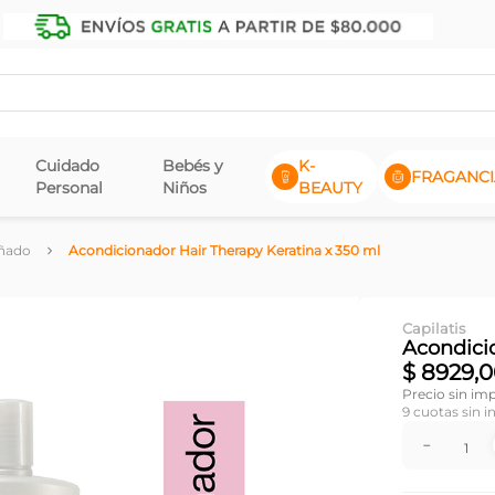
Cuidado
Bebés y
K-
FRAGANCI
Personal
Niños
BEAUTY
ñado
Acondicionador Hair Therapy Keratina x 350 ml
Capilatis
Acondici
$
8929
,
0
Precio sin im
9
cuotas sin i
－