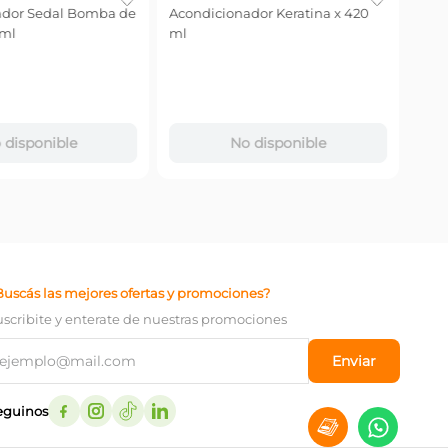
dor Sedal Bomba de
Acondicionador Keratina x 420
Acon
ml
ml
Repa
-
35
$
10
.
Precio
－
disponible
No disponible
Buscás las mejores ofertas y promociones?
uscribite y enterate de nuestras promociones
Enviar
eguinos