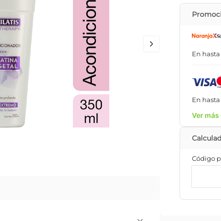
Promoci
En hast
En hast
Ver más 
Código p