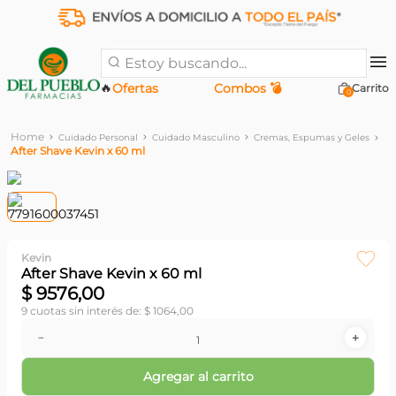
Estoy buscando...
🔥
Ofertas
Combos 💣
0
Cuidado Personal
Cuidado Masculino
Cremas, Espumas y Geles
After Shave Kevin x 60 ml
Kevin
After Shave Kevin x 60 ml
$
9576
,
00
9
cuotas sin interés de:
$
1064
,
00
－
＋
Agregar al carrito