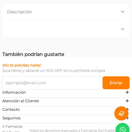
Descripción
Descripción:
Exaltación de sándalo, patchouli y musk.Refinados
toques de salvia, nerolí­ y especias.
Por favor, inicia sesión para escribir un comentario.
También podrían gustarte
Más reciente
Todos
Espuma de Afeitar Gillette
Crema Gel Dermaglós
Foamy Sensitive x 312 gr
Hombres Hidratante After
Shave x100 ml
$
13
.
600
,
00
$
13
.
785
,
26
$
18
.
380
,
35
Agregar
Agregar