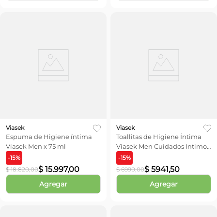
Viasek
Viasek
Espuma de Higiene íntima
Toallitas de Higiene Íntima
Viasek Men x 75 ml
Viasek Men Cuidados Intimos
x 16 toallitas
-
15
%
-
15
%
$
15
.
997
,
00
$
5941
,
50
$
18
.
820
,
00
$
6990
,
00
Agregar
Agregar