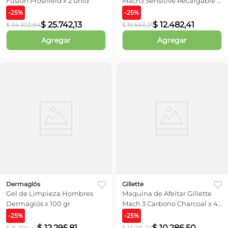
Fusion Proshield x 2 unid
Mach3 Sensitive Recargable x
1 unid
-
25
%
-
25
%
$
25
.
742
,
13
$
12
.
482
,
41
$
34
.
322
,
84
$
16
.
643
,
21
Agregar
Agregar
Dermaglós
Gillette
Gel de Limpieza Hombres
Maquina de Afeitar Gillette
Dermaglós x 100 gr
Mach 3 Carbono Charcoal x 4
unid
-
25
%
-
25
%
$
12
.
295
,
81
$
10
.
286
,
50
$
16
.
394
,
41
$
13
.
715
,
33