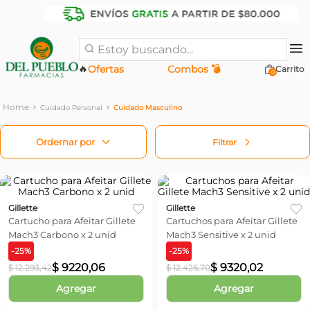
Estoy buscando...
🔥
Ofertas
Combos 💣
0
Cuidado Personal
Cuidado Masculino
Filtrar
Gillette
Gillette
Cartucho para Afeitar Gillete
Cartuchos para Afeitar Gillete
Mach3 Carbono x 2 unid
Mach3 Sensitive x 2 unid
-
25
%
-
25
%
$
9220
,
06
$
9320
,
02
$
12
.
293
,
42
$
12
.
426
,
70
Agregar
Agregar