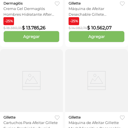
Dermaglós
Gillette
Crema Gel Dermaglós
Máquina de Afeitar
Hombres Hidratante After
Desechable Gillete
Shave x100 ml
Prestobarba 3 x 4 unid
-
25
%
-
25
%
$
13
.
785
,
26
$
10
.
562
,
07
$
18
.
380
,
35
$
14
.
082
,
76
Agregar
Agregar
Gillette
Gillette
Cartuchos Para Afeitar Gillete
Máquina de Afeitar Gillette