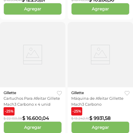
Agregar
Agregar
Gillette
Gillette
Cartuchos Para Afeitar Gillete
Máquina de Afeitar Gillette
Mach3 Carbono x 4 unid
Mach3 Carbono
-
25
%
-
25
%
$
16
.
600
,
04
$
9931
,
58
$
22
.
133
,
38
$
13
.
242
,
10
Agregar
Agregar