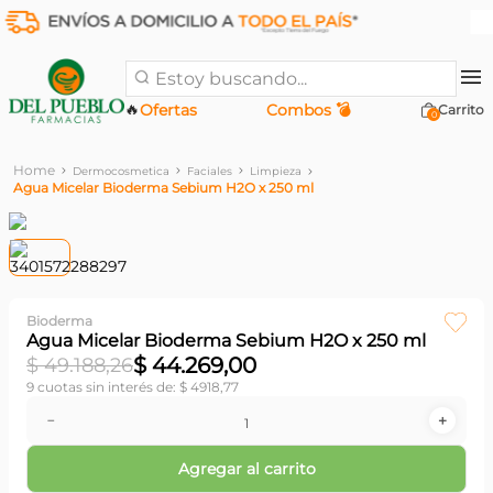
Estoy buscando...
🔥
Ofertas
Combos 💣
0
Dermocosmetica
Faciales
Limpieza
Agua Micelar Bioderma Sebium H2O x 250 ml
Bioderma
Agua Micelar Bioderma Sebium H2O x 250 ml
$
44
.
269
,
00
$
49
.
188
,
26
9
cuotas sin interés de:
$
4918
,
77
－
＋
Agregar al carrito