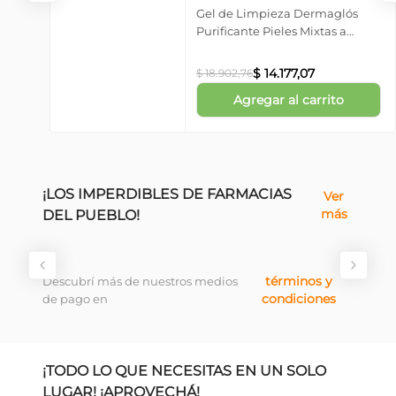
Gel de Limpieza Dermaglós
Purificante Pieles Mixtas a
Grasas x 150 gr
$
14
.
177
,
07
$
18
.
902
,
76
Agregar al carrito
¡LOS IMPERDIBLES DE FARMACIAS
Ver
más
DEL PUEBLO!
términos y
Descubrí más de nuestros medios
condiciones
de pago en
¡TODO LO QUE NECESITAS EN UN SOLO
LUGAR! ¡APROVECHÁ!