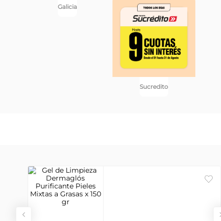
Galicia
Vi
Sucredito