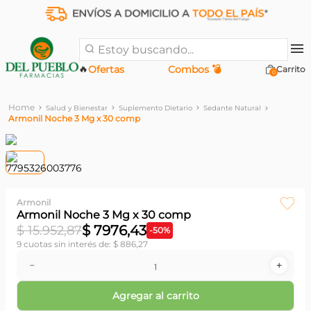
Estoy buscando...
🔥
Ofertas
Combos 💣
0
Salud y Bienestar
Suplemento Dietario
Sedante Natural
Armonil Noche 3 Mg x 30 comp
Armonil
Armonil Noche 3 Mg x 30 comp
$
7976
,
43
$
15
.
952
,
87
-
50
%
9
cuotas sin interés de:
$
886
,
27
－
＋
Agregar al carrito