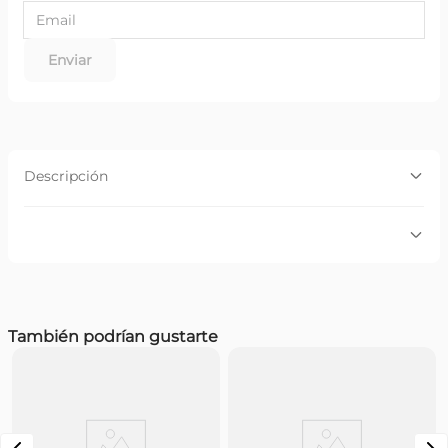
Enviar
Descripción
Descripción:
Disfruta de un toque de naturaleza con las nuevas
Bandas Faciales de Cera Fría Veet Naturals. Las bandas
Veet Naturals, enriquecidas con extractos 100% naturales,
te entregan suavidad por hasta 28 días.
Por favor, inicia sesión para escribir un comentario.
También podrían gustarte
Más reciente
Todos