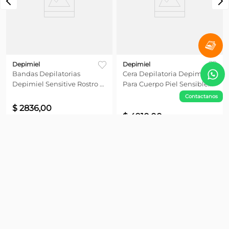
Depimiel
Depimiel
Bandas Depilatorias
Cera Depilatoria Depimiel
Depimiel Sensitive Rostro x
Para Cuerpo Piel Sensible
12 unid
en Banda x 12 unid
Contactanos
$
2836
,
00
$
4910
,
00
Precio sin impuestos nacionales
$
2343,80
Agregar
Agregar
¡No te pierdas nada!
Suscribite y obtené un 10% OFF en tu primera compra