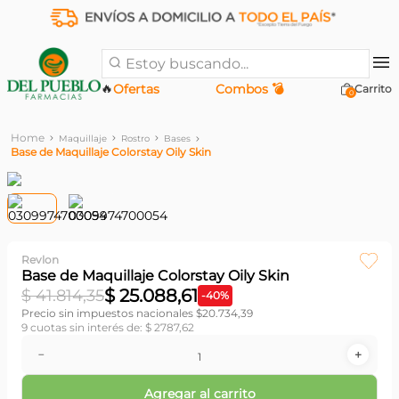
Estoy buscando...
🔥
Ofertas
Combos 💣
0
Maquillaje
Rostro
Bases
Base de Maquillaje Colorstay Oily Skin
Revlon
Base de Maquillaje Colorstay Oily Skin
$
25
.
088
,
61
$
41
.
814
,
35
-
40
%
Precio sin impuestos nacionales $
20.734,39
9
cuotas sin interés de:
$
2787
,
62
－
＋
Agregar al carrito