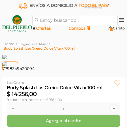
Estoy buscando...
🔥
Ofertas
Combos 💣
0
Fragancias
Mujer
Body Splash Las Oreiro Dolce Vita x 100 ml
Las Oreiro
Body Splash Las Oreiro Dolce Vita x 100 ml
$
14
.
256
,
00
9
cuotas sin interés de:
$
1584
,
00
－
＋
Agregar al carrito