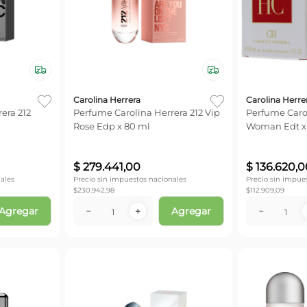
Carolina Herrera
Carolina Herre
era 212
Perfume Carolina Herrera 212 Vip
Perfume Caro
Rose Edp x 80 ml
Woman Edt x
$
279
.
441
,
00
$
136
.
620
,
0
ales
Precio sin impuestos nacionales
Precio sin impue
$
230.942,98
$
112.909,09
Agregar
Agregar
－
＋
－