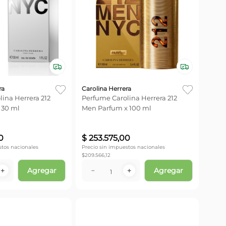
ra
Carolina Herrera
ina Herrera 212
Perfume Carolina Herrera 212
 30 ml
Men Parfum x 100 ml
0
$
253
.
575
,
00
stos nacionales
Precio sin impuestos nacionales
$
209.566,12
Agregar
Agregar
＋
－
＋