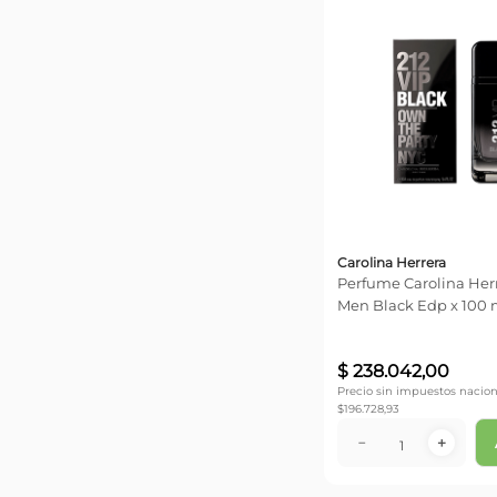
Carolina Herrera
Perfume Carolina Herr
Men Black Edp x 100 
$
238
.
042
,
00
Precio sin impuestos nacion
$
196.728,93
－
＋