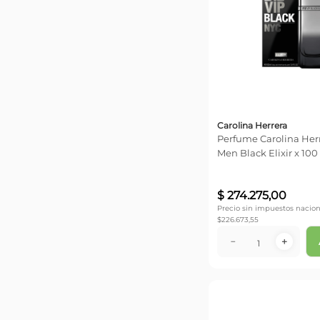
Carolina Herrera
Perfume Carolina Herr
Men Black Elixir x 100
$
274
.
275
,
00
Precio sin impuestos nacion
$
226.673,55
－
＋