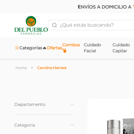
¿Qué estás buscando?
Combos
Cuidado
Cuidado
🔥
Categorías
Ofertas
💣
Facial
Capilar
Carolina Herrera
Departamento
Fragancias
(
23
)
Categoría