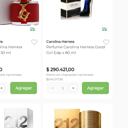
ra
Carolina Herrera
lina Herrera
Perfume Carolina Herrera Good
 30 ml
Girl Edp x 80 ml
0
$
290
.
421
,
00
stos nacionales
Precio sin impuestos nacionales
$
240.017,36
Agregar
Agregar
＋
－
＋