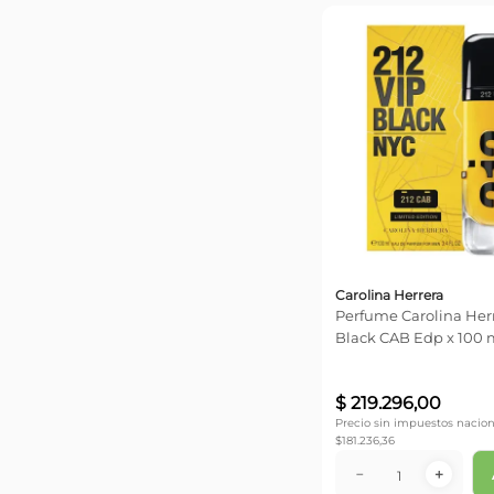
Carolina Herrera
Perfume Carolina Herr
Black CAB Edp x 100 
$
219
.
296
,
00
Precio sin impuestos nacion
$
181.236,36
－
＋