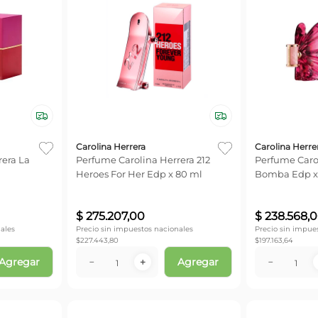
Carolina Herrera
Carolina Herre
rera La
Perfume Carolina Herrera 212
Perfume Caro
Heroes For Her Edp x 80 ml
Bomba Edp x
$
275
.
207
,
00
$
238
.
568
,
0
ales
Precio sin impuestos nacionales
Precio sin impue
$
227.443,80
$
197.163,64
Agregar
Agregar
－
＋
－