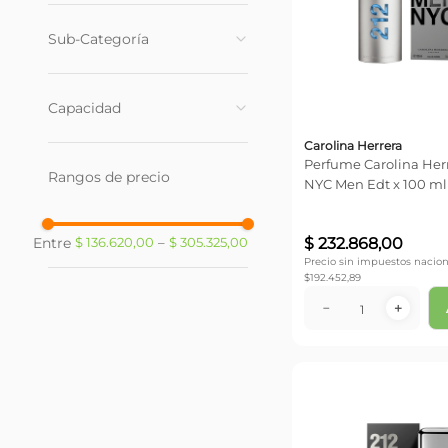
Importados
(
23
)
Sub-Categoría
Mujer
(
13
)
Capacidad
Hombre
(
10
)
Carolina Herrera
100 ml
(
9
)
Perfume Carolina Herr
Rangos de precio
30 ml
(
3
)
NYC Men Edt x 100 ml
50 ml
(
4
)
60 ml
(
1
)
$
232
.
868
,
00
$ 136.620,00
–
$ 305.325,00
Precio sin impuestos nacion
80 ml
(
5
)
$
192.452,89
90 ml
(
1
)
－
＋