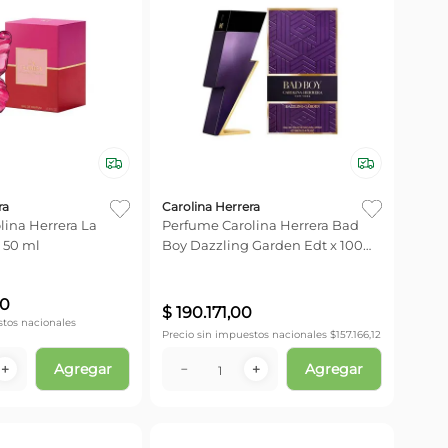
ra
Carolina Herrera
lina Herrera La
Perfume Carolina Herrera Bad
 50 ml
Boy Dazzling Garden Edt x 100
ml
0
$
190
.
171
,
00
stos nacionales
Precio sin impuestos nacionales $
157.166,12
Agregar
Agregar
＋
－
＋