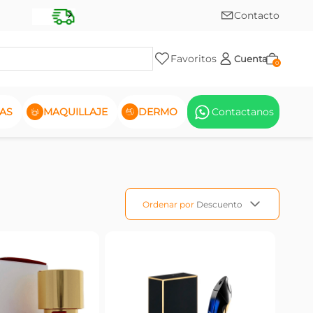
Contacto
Favoritos
Cuenta
0
AS
MAQUILLAJE
DERMO
Contactanos
Ordenar por
Descuento