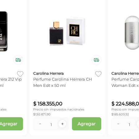
Carolina Herrera
Carolina Herre
era 212 Vip
Perfume Carolina Herrera CH
Perfume Carol
ml
Men Edt x 50 ml
Woman Edt x
$
158
.
355
,
00
$
224
.
588
,
0
ales
Precio sin impuestos nacionales
Precio sin impue
$
130.871,90
$
185.609,92
Agregar
Agregar
－
＋
－