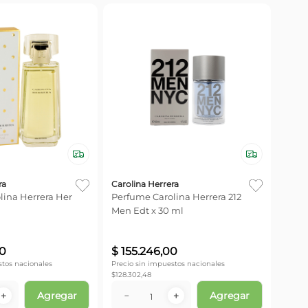
ra
Carolina Herrera
lina Herrera Her
Perfume Carolina Herrera 212
Men Edt x 30 ml
0
$
155
.
246
,
00
stos nacionales
Precio sin impuestos nacionales
$
128.302,48
Agregar
Agregar
＋
－
＋