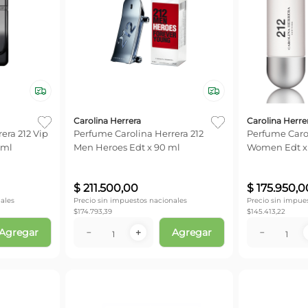
Carolina Herrera
Carolina Herre
era 212 Vip
Perfume Carolina Herrera 212
Perfume Carol
 ml
Men Heroes Edt x 90 ml
Women Edt x
$
211
.
500
,
00
$
175
.
950
,
0
ales
Precio sin impuestos nacionales
Precio sin impue
$
174.793,39
$
145.413,22
Agregar
Agregar
－
＋
－