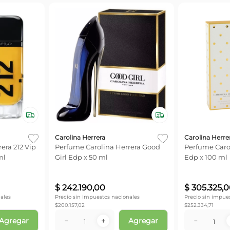
Carolina Herrera
Carolina Herre
era 212 Vip
Perfume Carolina Herrera Good
Perfume Caro
ml
Girl Edp x 50 ml
Edp x 100 ml
$
242
.
190
,
00
$
305
.
325
,
0
ales
Precio sin impuestos nacionales
Precio sin impue
$
200.157,02
$
252.334,71
Agregar
Agregar
－
＋
－