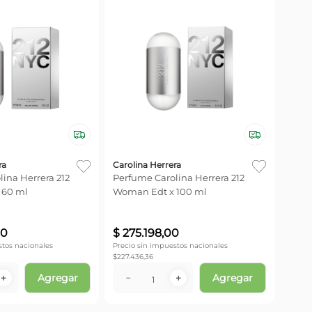
ra
Carolina Herrera
ina Herrera 212
Perfume Carolina Herrera 212
 60 ml
Woman Edt x 100 ml
0
$
275
.
198
,
00
stos nacionales
Precio sin impuestos nacionales
$
227.436,36
Agregar
Agregar
＋
－
＋