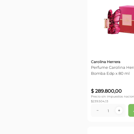
Carolina Herrera
Perfume Carolina Her
Bomba Edp x 80 ml
$
289
.
800
,
00
Precio sin impuestos nacion
$
239.504,13
－
＋