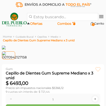
Estoy buscando...
🔥
Ofertas
Combos 💣
0
Cuidado Bucal
Cepillos
Medio
Cepillo de Dientes Gum Supreme Mediano x 3 unid
Gum
Cepillo de Dientes Gum Supreme Mediano x 3
unid
$
6493
,
00
Precio sin impuestos nacionales $
5366,12
9
cuotas sin interés de:
$
721
,
44
－
＋