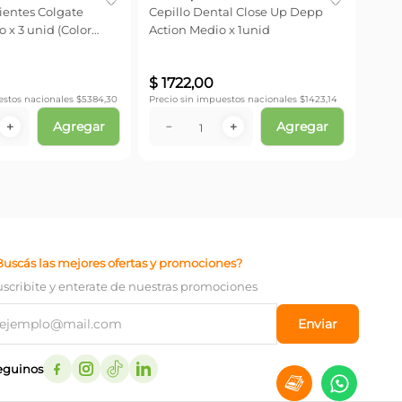
ientes Colgate
Cepillo Dental Close Up Depp
 x 3 unid (Color
Action Medio x 1unid
k)
Precio
$
1722
,
00
estos nacionales $
5384,30
Precio sin impuestos nacionales $
1423,14
Agregar
Agregar
－
＋
－
＋
Buscás las mejores ofertas y promociones?
uscribite y enterate de nuestras promociones
Enviar
eguinos