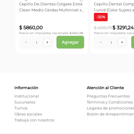
Cepillo De Dientes Colgate Extra
Cepillo Dental Comp
Clean Medio Cerdas Multinivel x
1 unid (Color Sujeto 
3 unid
-
30
%
$
5860
,
00
$
3291
,
24
$
4701
,
77
Precio sin impuestos nacionales $
4842,98
Precio sin impuestos naci
Agregar
－
＋
－
＋
Información
Atención al Cliente
Institucional
Preguntas Frecuentes
Sucursales
Términos y Condiciones
Turnos
Legales de promocione
Obras sociales
Botón de Arrepentimie
Trabajá con nosotros