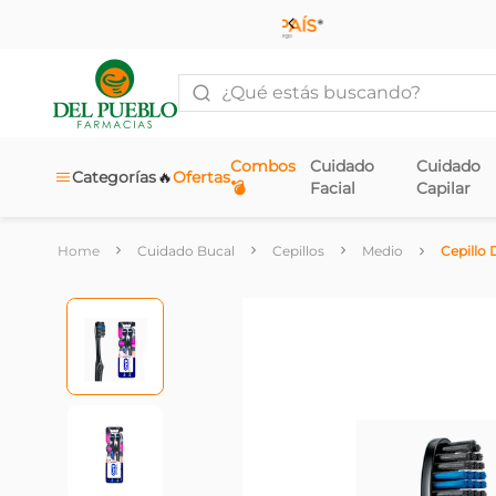
¿Qué estás buscando?
Combos
Cuidado
Cuidado
🔥
Categorías
Ofertas
💣
Facial
Capilar
Cuidado Bucal
Cepillos
Medio
Cepillo 