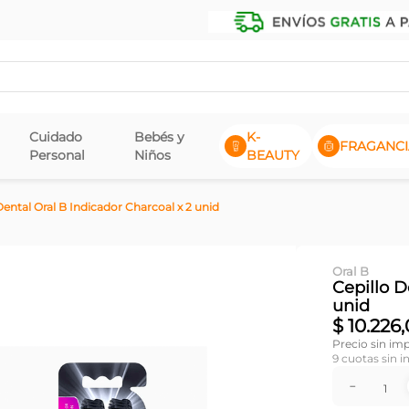
Cuidado
Bebés y
K-
FRAGANCI
Personal
Niños
BEAUTY
Dental Oral B Indicador Charcoal x 2 unid
Oral B
Cepillo D
unid
$
10
.
226
,
Precio sin im
9
cuotas sin i
－