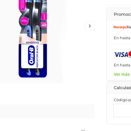
Promoci
En hast
En hast
Ver más 
Código p