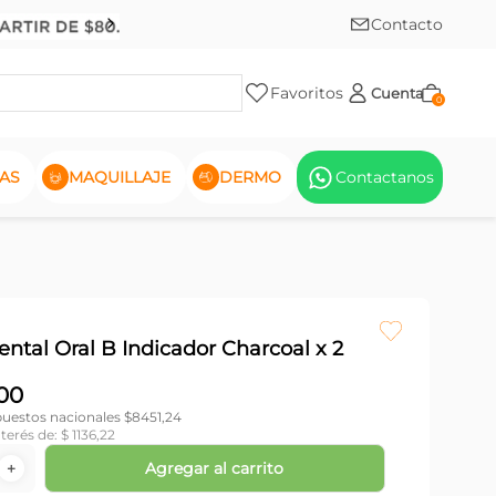
Contacto
Favoritos
Cuenta
0
AS
MAQUILLAJE
DERMO
Contactanos
ental Oral B Indicador Charcoal x 2
00
puestos nacionales $
8451,24
nterés de:
$
1136
,
22
Agregar al carrito
＋