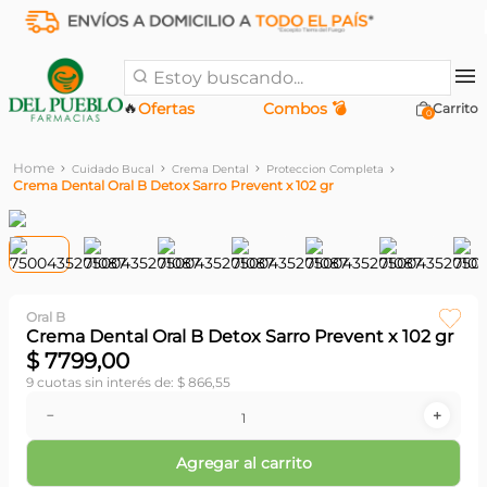
Estoy buscando...
🔥
Ofertas
Combos 💣
0
Cuidado Bucal
Crema Dental
Proteccion Completa
Crema Dental Oral B Detox Sarro Prevent x 102 gr
Oral B
Crema Dental Oral B Detox Sarro Prevent x 102 gr
$
7799
,
00
9
cuotas sin interés de:
$
866
,
55
－
＋
Agregar al carrito