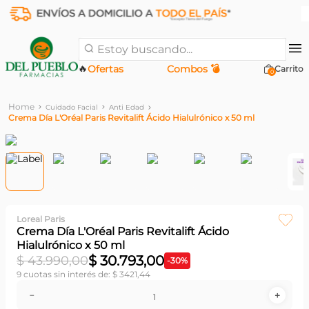
Estoy buscando...
🔥
Ofertas
Combos 💣
0
Cuidado Facial
Anti Edad
Crema Día L'Oréal Paris Revitalift Ácido Hialulrónico x 50 ml
Loreal Paris
Crema Día L'Oréal Paris Revitalift Ácido
Hialulrónico x 50 ml
$
30
.
793
,
00
$
43
.
990
,
00
-
30
%
9
cuotas sin interés de:
$
3421
,
44
－
＋