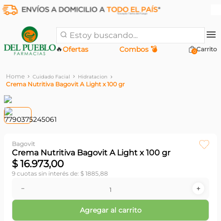
Estoy buscando...
🔥
Ofertas
Combos 💣
0
Cuidado Facial
Hidratacion
Crema Nutritiva Bagovit A Light x 100 gr
Bagovit
Crema Nutritiva Bagovit A Light x 100 gr
$
16
.
973
,
00
9
cuotas sin interés de:
$
1885
,
88
－
＋
Agregar al carrito