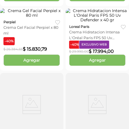
Perpiel
Loreal Paris
Crema Gel Facial Perpiel x 80
Crema Hidratacion Intensa
ml
L'Oréal Paris FPS 50 Uv
-
40
%
Defender x 40 gr
-
40
%
EXCLUSIVO WEB
$
15
.
830
,
79
$
26
.
384
,
65
$
17
.
994
,
00
$
29
.
990
,
00
Agregar
Agregar