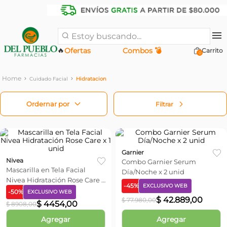
Estoy buscando...
🔥
Ofertas
Combos 💣
0
Cuidado Facial
Hidratacion
Filtrar
Garnier
Nivea
Combo Garnier Serum
Mascarilla en Tela Facial
Día/Noche x 2 unid
Nivea Hidratación Rose Care x
-
45
%
EXCLUSIVO WEB
1 unid
-
50
%
EXCLUSIVO WEB
$
42
.
889
,
00
$
77
.
980
,
00
$
4454
,
00
$
8908
,
00
Agregar
Agregar