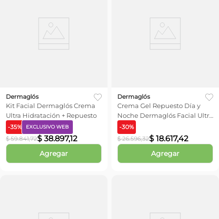
Dermaglós
Dermaglós
Kit Facial Dermaglós Crema
Crema Gel Repuesto Día y
Ultra Hidratación + Repuesto
Noche Dermaglós Facial Ultra
Hidratación x 50 gr
-
35
%
-
30
%
EXCLUSIVO WEB
$
38
.
897
,
12
$
18
.
617
,
42
$
59
.
841
,
72
$
26
.
596
,
32
Agregar
Agregar