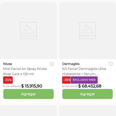
Nivea
Dermaglós
Mist Facial en Spray Nivea
Kit Facial Dermaglós Ultra
Rose Care x 150 ml
Hidratante + Serum
Niacinamida
-
35
%
-
35
%
EXCLUSIVO WEB
$
15
.
915
,
90
$
68
.
452
,
68
$
24
.
486
,
00
$
105
.
311
,
81
Agregar
Agregar