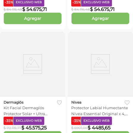
Repuesto
-
35
%
-
35
%
EXCLUSIVO WEB
EXCLUSIVO WEB
$
54
.
675
,
71
$
54
.
675
,
71
$
84
.
116
,
48
$
84
.
116
,
48
Agregar
Agregar
Dermaglós
Nivea
Kit Facial Dermaglós
Protector Labial Humectante
Protector Solar + Ultra
Nivea Essential Original x 4,8
Hidratación
grs
-
35
%
-
35
%
EXCLUSIVO WEB
EXCLUSIVO WEB
$
45
.
575
,
25
$
4485
,
65
$
70
.
115
,
77
$
6901
,
00