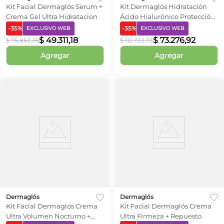
Kit Facial Dermaglós Serum +
Kit Dermaglós Hidratación
Crema Gel Ultra Hidratacion
Ácido Hialurónico Protección
Solar
-
35
%
-
35
%
EXCLUSIVO WEB
EXCLUSIVO WEB
$
49
.
311
,
18
$
73
.
276
,
92
$
75
.
863
,
36
$
112
.
733
,
73
Agregar
Agregar
Dermaglós
Dermaglós
Kit Facial Dermaglós Crema
Kit Facial Dermaglós Crema
Ultra Volumen Nocturno +
Ultra Firmeza + Repuesto