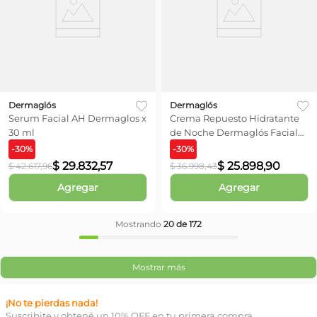
Dermaglós
Dermaglós
Serum Facial AH Dermaglos x
Crema Repuesto Hidratante
30 ml
de Noche Dermaglós Facial
Ultra Estructura x 50 gr
-
30
%
-
30
%
$
29
.
832
,
57
$
25
.
898
,
90
$
42
.
617
,
96
$
36
.
998
,
43
Agregar
Agregar
Mostrando
20 de 172
Mostrar más
¡No te pierdas nada!
Suscribite y obtené un 10% OFF en tu primera compra