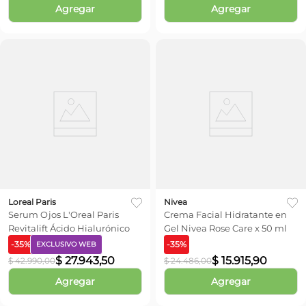
Agregar
Agregar
Loreal Paris
Nivea
Serum Ojos L'Oreal Paris
Crema Facial Hidratante en
Revitalift Ácido Hialurónico
Gel Nivea Rose Care x 50 ml
-
35
%
-
35
%
EXCLUSIVO WEB
$
27
.
943
,
50
$
15
.
915
,
90
$
42
.
990
,
00
$
24
.
486
,
00
Agregar
Agregar