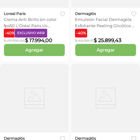
Loreal Paris
Dermaglós
Crema Anti Brillo sin color
Emulsión Facial Dermaglós
fps50 L'Oréal Paris Uv
Exfoliante Peeling Glicólico y
Defender x 40g
Mandélico x 50 ml
-
40
%
-
40
%
EXCLUSIVO WEB
$
17
.
994
,
00
$
25
.
899
,
43
$
29
.
990
,
00
$
43
.
165
,
71
Agregar
Agregar
Dermaglós
Dermaglós