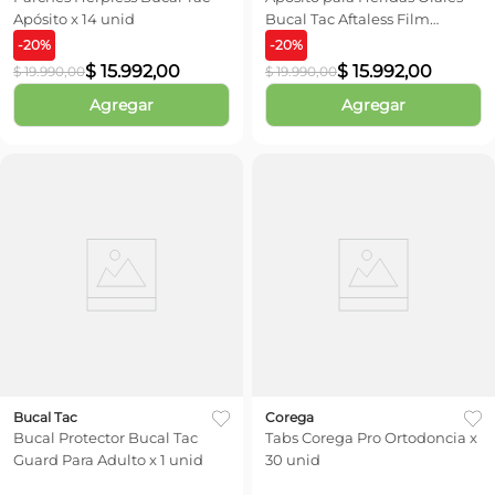
Apósito x 14 unid
Bucal Tac Aftaless Film
Bioadhesivo x 10 unid
-
20
%
-
20
%
$
15
.
992
,
00
$
15
.
992
,
00
$
19
.
990
,
00
$
19
.
990
,
00
Agregar
Agregar
Bucal Tac
Corega
Bucal Protector Bucal Tac
Tabs Corega Pro Ortodoncia x
Guard Para Adulto x 1 unid
30 unid