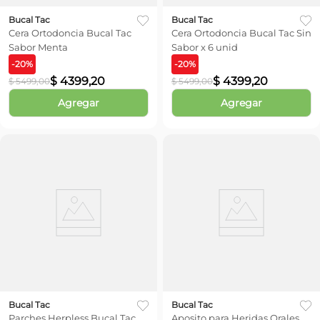
Bucal Tac
Bucal Tac
Cera Ortodoncia Bucal Tac
Cera Ortodoncia Bucal Tac Sin
Sabor Menta
Sabor x 6 unid
-
20
%
-
20
%
$
4399
,
20
$
4399
,
20
$
5499
,
00
$
5499
,
00
Agregar
Agregar
Bucal Tac
Bucal Tac
Parches Herpless Bucal Tac
Aposito para Heridas Orales