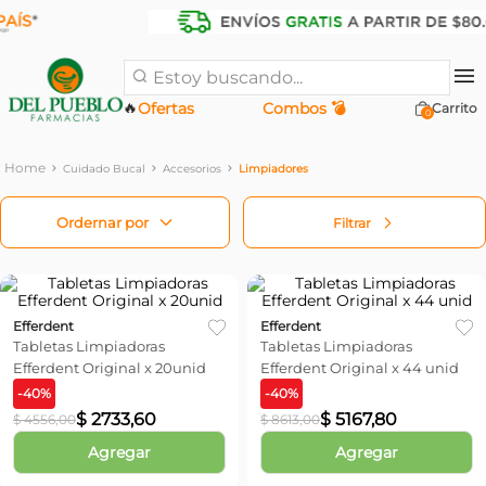
Estoy buscando...
🔥
Ofertas
Combos 💣
0
Cuidado Bucal
Accesorios
Limpiadores
Filtrar
Efferdent
Efferdent
Tabletas Limpiadoras
Tabletas Limpiadoras
Efferdent Original x 20unid
Efferdent Original x 44 unid
-
40
%
-
40
%
$
2733
,
60
$
5167
,
80
$
4556
,
00
$
8613
,
00
Agregar
Agregar