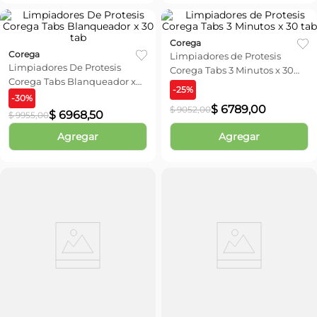
Corega
Corega
Limpiadores de Protesis
Limpiadores De Protesis
Corega Tabs 3 Minutos x 30
Corega Tabs Blanqueador x
tab
-
25
%
30 tab
-
30
%
$
6789
,
00
$
9052
,
00
$
6968
,
50
$
9955
,
00
Agregar
Agregar