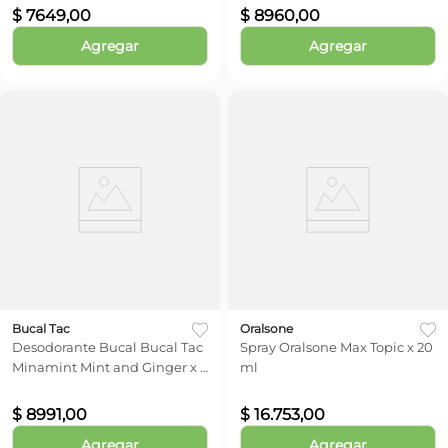
$
7649
,
00
$
8960
,
00
Agregar
Agregar
Bucal Tac
Oralsone
Desodorante Bucal Bucal Tac
Spray Oralsone Max Topic x 20
Minamint Mint and Ginger x 9
ml
ml
$
8991
,
00
$
16
.
753
,
00
Agregar
Agregar