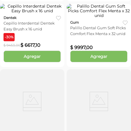
Dentek
Gum
Cepillo Interdental Dentek
Palillo Dental Gum Soft Picks
Easy Brush x 16 unid
Comfort Flex Menta x 32 unid
-
30
%
$
6617
,
10
$
9453
,
00
$
9997
,
00
Agregar
Agregar