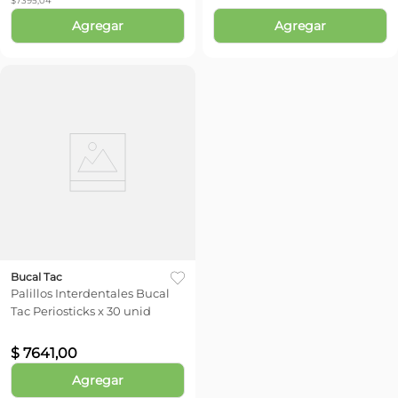
$
7395,04
Agregar
Agregar
Bucal Tac
Palillos Interdentales Bucal
Tac Periosticks x 30 unid
$
7641
,
00
Agregar