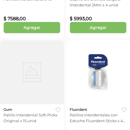
Interdental 2Mm x 4 unid
$
7588
,
00
$
5993
,
00
Agregar
Agregar
Gum
Fluordent
Palillo Interdental Soft-Picks
Palillos Interdentales con
Original x 15 unid
Estuche Fluordent Sticks x 40
unid