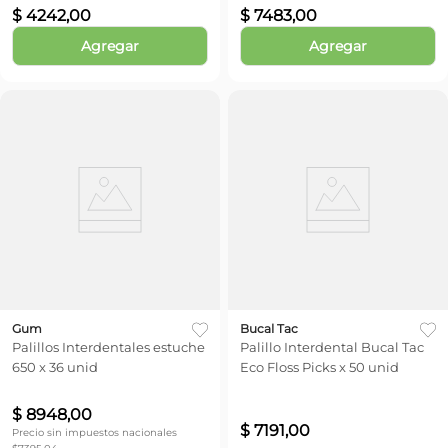
$
4242
,
00
$
7483
,
00
Agregar
Agregar
Gum
Bucal Tac
Palillos Interdentales estuche
Palillo Interdental Bucal Tac
650 x 36 unid
Eco Floss Picks x 50 unid
$
8948
,
00
$
7191
,
00
Precio sin impuestos nacionales