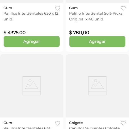
Gum
Gum
Palillos Interdentales 650 x 12
Palillo Interdental Soft-Picks
unid
Original x 40 unid
$
4375
,
00
$
7811
,
00
Agregar
Agregar
Gum
Colgate
Palillos Interdentales 640
Cepillo De Dientes Colgate