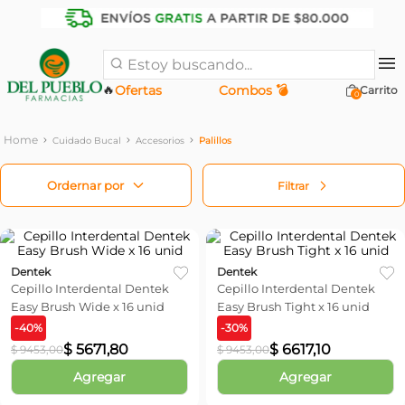
Estoy buscando...
🔥
Ofertas
Combos 💣
0
Cuidado Bucal
Accesorios
Palillos
Filtrar
Dentek
Dentek
Cepillo Interdental Dentek
Cepillo Interdental Dentek
Easy Brush Wide x 16 unid
Easy Brush Tight x 16 unid
-
40
%
-
30
%
$
5671
,
80
$
6617
,
10
$
9453
,
00
$
9453
,
00
Agregar
Agregar