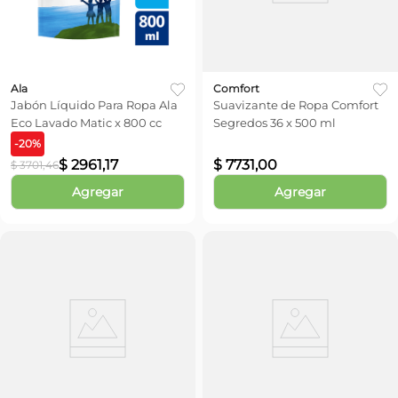
Ala
Comfort
Jabón Líquido Para Ropa Ala
Suavizante de Ropa Comfort
Eco Lavado Matic x 800 cc
Segredos 36 x 500 ml
-
20
%
$
2961
,
17
$
7731
,
00
$
3701
,
46
Agregar
Agregar