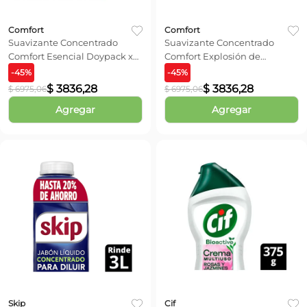
Comfort
Comfort
Suavizante Concentrado
Suavizante Concentrado
Comfort Esencial Doypack x
Comfort Explosión de
450 ml
Lavanda x 450 ml
-
45
%
-
45
%
$
3836
,
28
$
3836
,
28
$
6975
,
06
$
6975
,
06
Agregar
Agregar
Skip
Cif