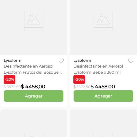
Lysoform
Lysoform
Desinfectante en Aerosol
Desinfectante en Aerosol
Lysoform Frutos del Bosque x
Lysoform Bebe x 360 ml
360 ml
-
20
%
-
20
%
$
4458
,
00
$
4458
,
00
$
5572
,
50
$
5572
,
50
Agregar
Agregar