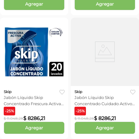
Agregar
Agregar
Skip
Skip
Jabón Líquido Skip
Jabón Líquido Skip
Concentrado Frescura Activa
Concentrado Cuidado Activo
Doypack x 800 ml
Doypack x 800 ml
-
25
%
-
25
%
$
8286
,
21
$
8286
,
21
$
11
.
048
,
28
$
11
.
048
,
28
Agregar
Agregar