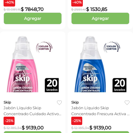
-
40
%
-
40
%
$
7848
,
70
$
1530
,
85
$
13
.
081
,
16
$
2551
,
41
Agregar
Agregar
Skip
Skip
Jabón Líquido Skip
Jabón Líquido Skip
Concentrado Cuidado Activo x
Concentrado Frescura Activa x
800 ml
800 ml
-
25
%
-
25
%
$
9139
,
00
$
9139
,
00
$
12
.
185
,
34
$
12
.
185
,
34