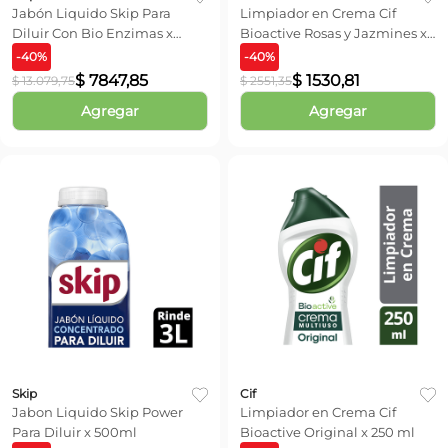
Jabón Liquido Skip Para
Limpiador en Crema Cif
Diluir Con Bio Enzimas x
Bioactive Rosas y Jazmines x
500ml
375 ml
-
40
%
-
40
%
$
7847
,
85
$
1530
,
81
$
13
.
079
,
75
$
2551
,
35
Agregar
Agregar
Skip
Cif
Jabon Liquido Skip Power
Limpiador en Crema Cif
Para Diluir x 500ml
Bioactive Original x 250 ml