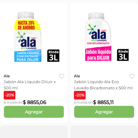
Ala
Ala
Jabón Ala Líquido Diluir x
Jabón Liquido Ala Eco
500 ml
Lavado Bicarbonato x 500 ml
-
20
%
-
20
%
$
8855
,
06
$
8855
,
11
$
11
.
068
,
83
$
11
.
068
,
89
Agregar
Agregar