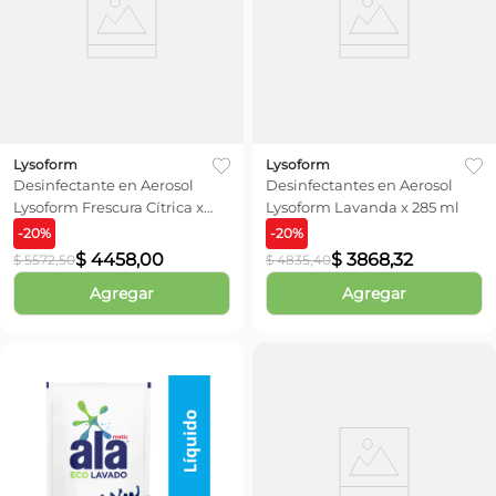
Lysoform
Lysoform
Desinfectante en Aerosol
Desinfectantes en Aerosol
Lysoform Frescura Cítrica x
Lysoform Lavanda x 285 ml
360 cc
-
20
%
-
20
%
$
4458
,
00
$
3868
,
32
$
5572
,
50
$
4835
,
40
Agregar
Agregar