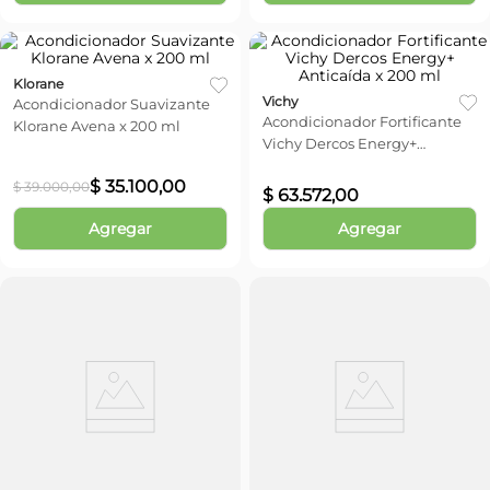
Klorane
Vichy
Acondicionador Suavizante
Acondicionador Fortificante
Klorane Avena x 200 ml
Vichy Dercos Energy+
Anticaída x 200 ml
$
35
.
100
,
00
$
39
.
000
,
00
$
63
.
572
,
00
Agregar
Agregar