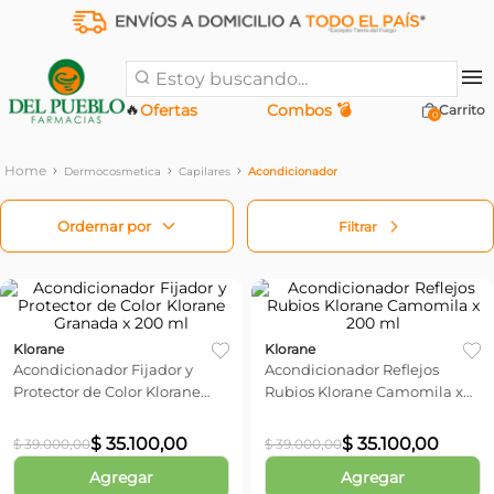
Estoy buscando...
🔥
Ofertas
Combos 💣
0
Dermocosmetica
Capilares
Acondicionador
Filtrar
Klorane
Klorane
Acondicionador Fijador y
Acondicionador Reflejos
Protector de Color Klorane
Rubios Klorane Camomila x
Granada x 200 ml
200 ml
$
35
.
100
,
00
$
35
.
100
,
00
$
39
.
000
,
00
$
39
.
000
,
00
Agregar
Agregar