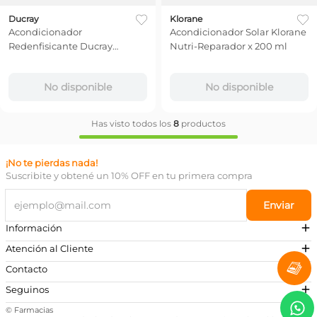
Ducray
Klorane
Acondicionador
Acondicionador Solar Klorane
Redenfisicante Ducray
Nutri-Reparador x 200 ml
Densiage x 200 ml
No disponible
No disponible
Has visto todos los
8
productos
¡No te pierdas nada!
Suscribite y obtené un 10% OFF en tu primera compra
Enviar
Información
Atención al Cliente
Contacto
¿Necesitás ayuda?
Seguinos
Preguntas Frecuentes
© Farmacias