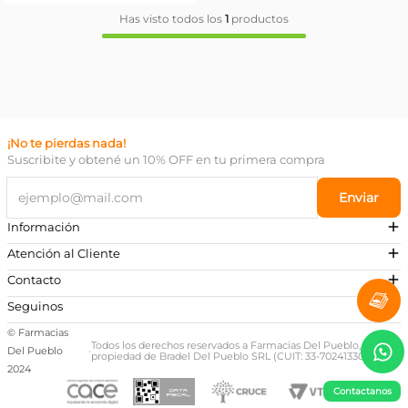
Has visto todos los
1
productos
¡No te pierdas nada!
Suscribite y obtené un 10% OFF en tu primera compra
Enviar
Información
Atención al Cliente
Contacto
¿Necesitás ayuda?
Seguinos
Preguntas Frecuentes
© Farmacias
Escribinos a nuestro Whatsapp
Todos los derechos reservados a Farmacias Del Pueblo,
Del Pueblo
·
propiedad de Bradel Del Pueblo SRL (CUIT: 33-70241330-9)
+54 381 581-0674
2024
Contactanos