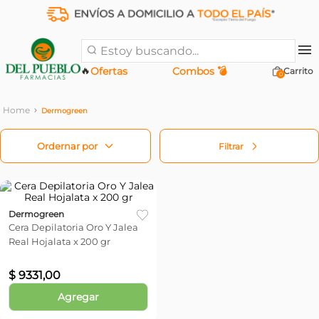
Estoy buscando...
🔥
Ofertas
Combos 💣
0
Dermogreen
Filtrar
Dermogreen
Cera Depilatoria Oro Y Jalea
Real Hojalata x 200 gr
$
9331
,
00
Agregar