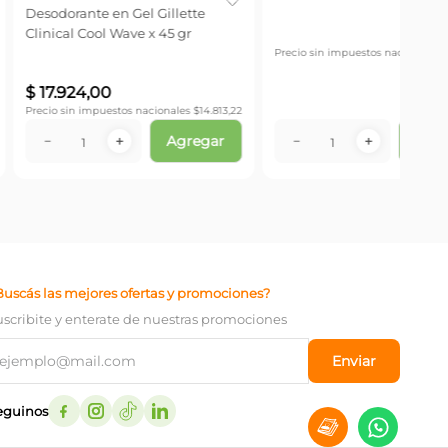
ante Rexona Clinical
Anti
x 55 ml
x 15
-
50
$
50
estos nacionales $
2741,32
Precio
Agregar
＋
－
No disponible
Buscás las mejores ofertas y promociones?
uscribite y enterate de nuestras promociones
Enviar
eguinos