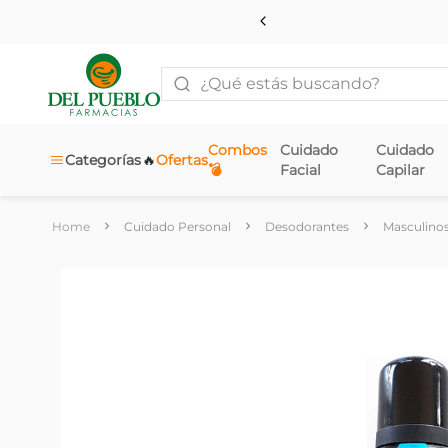
¿Qué estás buscando?
Combos
Cuidado
Cuidado
🔥
Categorías
Ofertas
💣
Facial
Capilar
Cuidado Personal
Desodorantes
Masculino