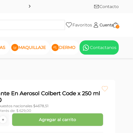
Contacto
Favoritos
Cuenta
0
AS
MAQUILLAJE
DERMO
Contactanos
nte En Aerosol Colbert Code x 250 ml
0
puestos nacionales $
4678,51
nterés de:
$
629
,
00
Agregar al carrito
＋