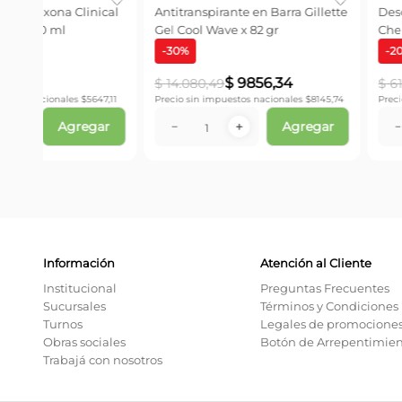
Men Antitranspirante Blue Ice
Desodorante en Gel G
Roll on x 60 ml
Clinical Cool Wave x 
-
25
%
$
1757
,
03
$
17
.
924
,
00
$
2342
,
71
81,77
Precio sin impuestos nacionales $
1452,09
Precio sin impuestos naci
ar
Agregar
－
＋
－
＋
Información
Atención al Cliente
Institucional
Preguntas Frecuentes
Sucursales
Términos y Condiciones
Turnos
Legales de promocione
Obras sociales
Botón de Arrepentimie
Trabajá con nosotros