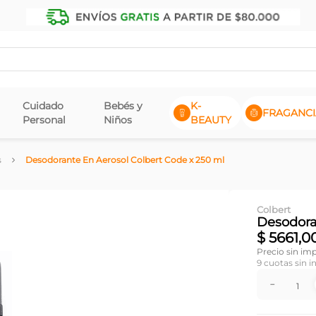
Cuidado
Bebés y
K-
FRAGANCI
Personal
Niños
BEAUTY
s
Desodorante En Aerosol Colbert Code x 250 ml
Colbert
Desodora
$
5661
,
0
Precio sin im
9
cuotas sin i
－