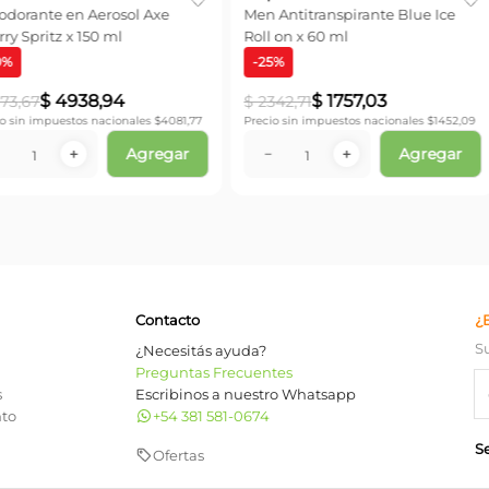
illette
Desodorante Petit Prince Jean
Antitranspir
45 gr
Black x 100 ml
Men Aerosol 
$
7110
,
00
$
3317
,
00
onales $
14.813,22
Precio sin impuestos nacionales $
5876,03
Precio sin impu
Agregar
Agregar
－
＋
－
Contacto
¿
S
¿Necesitás ayuda?
Preguntas Frecuentes
s
Escribinos a nuestro Whatsapp
nto
+54 381 581-0674
S
Ofertas