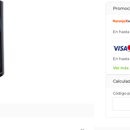
Promoci
En hast
En hast
Ver más 
Código p