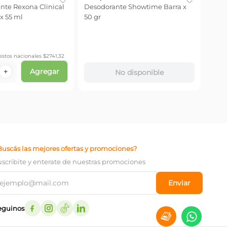
ante Rexona Clinical
Desodorante Showtime Barra x
Deso
x 55 ml
50 gr
Nive
On x
-
30
$
34
estos nacionales $
2741,32
Precio
Agregar
＋
－
No disponible
Buscás las mejores ofertas y promociones?
uscribite y enterate de nuestras promociones
Enviar
eguinos