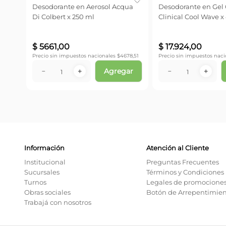
k x
Desodorante en Aerosol Acqua
Desodorante en Gel G
Di Colbert x 250 ml
Clinical Cool Wave x 
$
5661
,
00
$
17
.
924
,
00
78,51
Precio sin impuestos nacionales $
4678,51
Precio sin impuestos naci
ar
Agregar
－
＋
－
＋
Información
Atención al Cliente
Institucional
Preguntas Frecuentes
Sucursales
Términos y Condiciones
Turnos
Legales de promocione
Obras sociales
Botón de Arrepentimie
Trabajá con nosotros