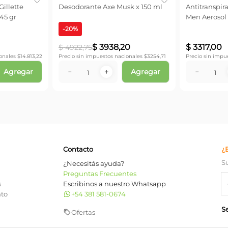
illette
Desodorante Axe Musk x 150 ml
Antitranspir
45 gr
Men Aerosol 
-
20
%
$
3938
,
20
$
3317
,
00
$
4922
,
75
onales $
14.813,22
Precio sin impuestos nacionales $
3254,71
Precio sin impu
Agregar
Agregar
－
＋
－
Contacto
¿
S
¿Necesitás ayuda?
Preguntas Frecuentes
s
Escribinos a nuestro Whatsapp
nto
+54 381 581-0674
S
Ofertas