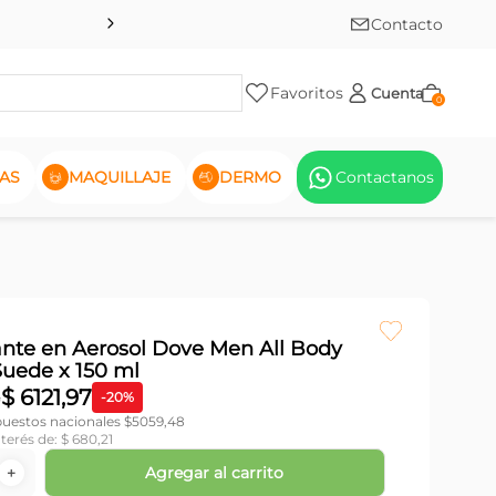
Contacto
Favoritos
Cuenta
0
AS
MAQUILLAJE
DERMO
Contactanos
nte en Aerosol Dove Men All Body
Suede x 150 ml
$
6121
,
97
6
-
20
%
puestos nacionales $
5059,48
nterés de:
$
680
,
21
Agregar al carrito
＋