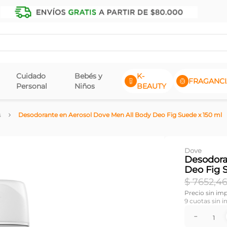
Cuidado
Bebés y
K-
FRAGANCI
Personal
Niños
BEAUTY
s
Desodorante en Aerosol Dove Men All Body Deo Fig Suede x 150 ml
Dove
Desodora
Deo Fig 
$
7652
,
4
Precio sin im
9
cuotas sin i
－