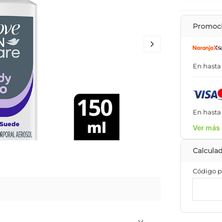
Promoci
En hast
En hast
Ver más 
Código p