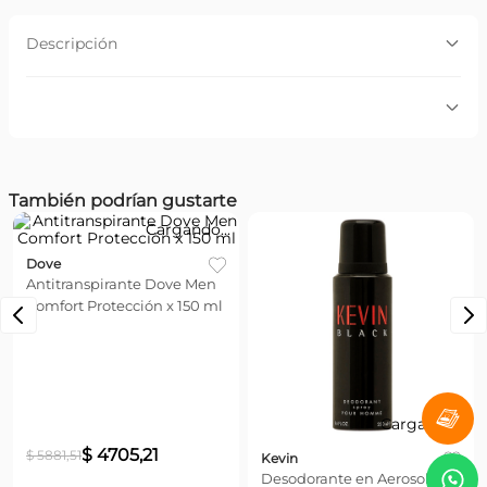
Descripción
Descripción:
Fragancia con personalidad vibrante y autentica.Pomelo,
bergamota y lavanda explotan con pimienta negra, salvia
y nuez moscada.Ambar, patchouli y vetiver, revelan un
final fuerte y seductor.
Por favor, inicia sesión para escribir un comentario.
También podrían gustarte
Cargando...
Más reciente
Todos
Dove
Antitranspirante Dove Men
Comfort Protección x 150 ml
Cargando...
$
4705
,
21
$
5881
,
51
Kevin
Desodorante en Aerosol