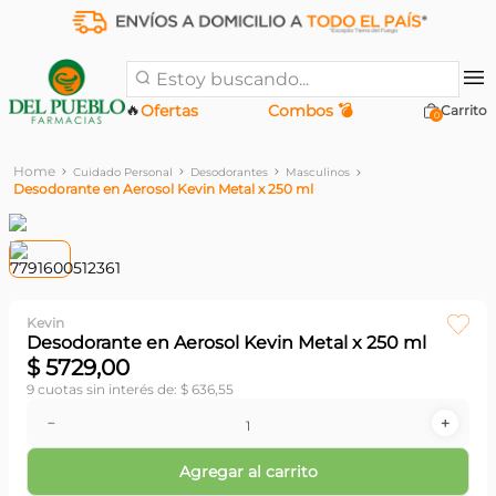
Estoy buscando...
🔥
Ofertas
Combos 💣
0
Cuidado Personal
Desodorantes
Masculinos
Desodorante en Aerosol Kevin Metal x 250 ml
Kevin
Desodorante en Aerosol Kevin Metal x 250 ml
$
5729
,
00
9
cuotas sin interés de:
$
636
,
55
－
＋
Agregar al carrito