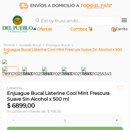
Estoy buscando...
🔥
Ofertas
Combos 💣
0
Cuidado Bucal
Enjuague Bucal
Enjuague Bucal Listerine Cool Mint Frescura Suave Sin Alcohol x 500
ml
Listerine
Enjuague Bucal Listerine Cool Mint Frescura
Suave Sin Alcohol x 500 ml
$
6899
,
00
9
cuotas sin interés de:
$
766
,
55
－
＋