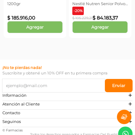
1200gr
Nestlé Nutren Senior Polvo
Vainilla x 740 gr
-
20
%
$
185
.
916
,
00
$
84
.
183
,
37
$
105
.
229
,
21
Agregar
Agregar
¡No te pierdas nada!
Suscribite y obtené un 10% OFF en tu primera compra
Enviar
Información
Atención al Cliente
Contacto
¿Necesitás ayuda?
Seguinos
Preguntas Frecuentes
© Farmacias
Escribinos a nuestro Whatsapp
Todos los derechos reservados a Farmacias Del Pueblo,