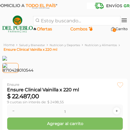
Estoy buscando...
🔥
Ofertas
Combos 💣
0
Salud y Bienestar
Nutricion y Deportes
Nutricion y Alimentos
Ensure Clinical Vainilla x 220 ml
Ensure
Ensure Clinical Vainilla x 220 ml
$
22
.
487
,
00
9
cuotas sin interés de:
$
2498
,
55
－
＋
Agregar al carrito