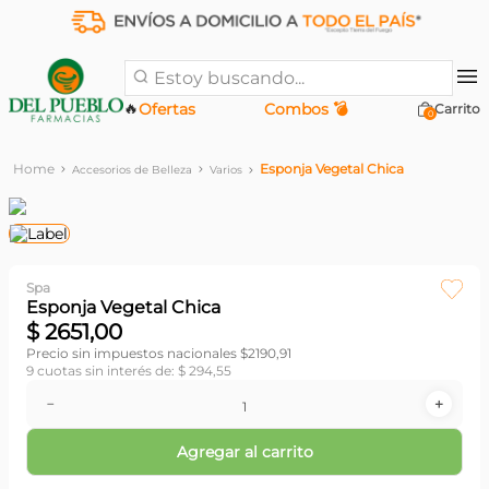
Estoy buscando...
🔥
Ofertas
Combos 💣
0
Esponja Vegetal Chica
Accesorios de Belleza
Varios
Spa
Esponja Vegetal Chica
$
2651
,
00
Precio sin impuestos nacionales $
2190,91
9
cuotas sin interés de:
$
294
,
55
－
＋
Agregar al carrito