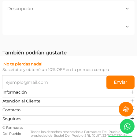
Descripción
Descripción:
Spa esponja vegetal
Por favor, inicia sesión para escribir un comentario.
También podrían gustarte
Más reciente
Todos
Spa
Esponja Vegetal Chica
Esponja Luxury
$
2651
,
00
Precio sin impuestos nacionales
$
2190,91
$
2336
,
00
Agregar
Agregar