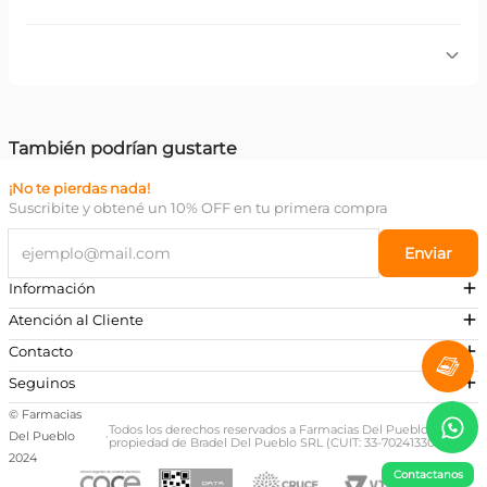
Descripción:
Para la limpieza, desinfección,
conservación, humectacion y enjuague de las lentes de
contacto blandas.Remueve proteina.
Por favor, inicia sesión para escribir un comentario.
También podrían gustarte
¡No te pierdas nada!
Más reciente
Todos
Suscribite y obtené un 10% OFF en tu primera compra
Enviar
Información
Atención al Cliente
Contacto
¿Necesitás ayuda?
Seguinos
Preguntas Frecuentes
© Farmacias
Escribinos a nuestro Whatsapp
Todos los derechos reservados a Farmacias Del Pueblo,
Del Pueblo
·
propiedad de Bradel Del Pueblo SRL (CUIT: 33-70241330-9)
+54 381 581-0674
2024
Contactanos