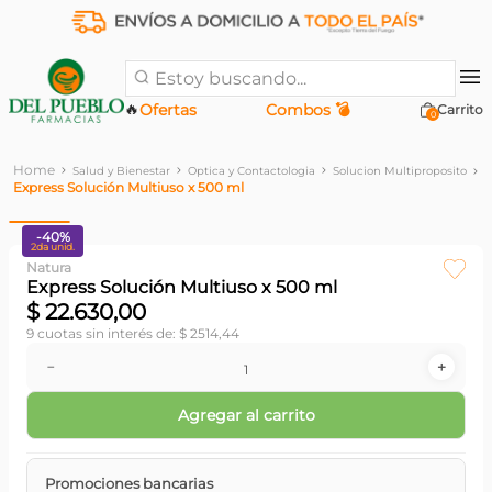
Estoy buscando...
🔥
Ofertas
Combos 💣
0
Salud y Bienestar
Optica y Contactologia
Solucion Multiproposito
Express Solución Multiuso x 500 ml
-
40
%
2da unid.
Natura
Express Solución Multiuso x 500 ml
$
22
.
630
,
00
9
cuotas sin interés de:
$
2514
,
44
－
＋
Agregar al carrito
Promociones bancarias