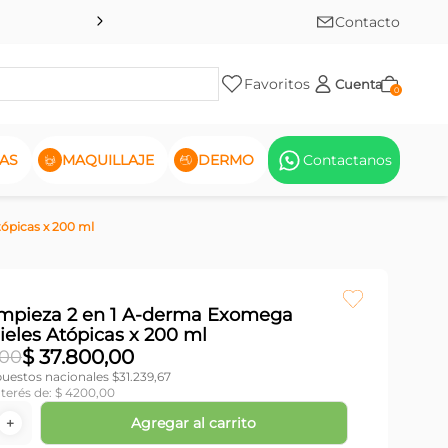
Contacto
Favoritos
Cuenta
0
AS
MAQUILLAJE
DERMO
Contactanos
tópicas x 200 ml
impieza 2 en 1 A-derma Exomega
ieles Atópicas x 200 ml
$
37
.
800
,
00
00
puestos nacionales $
31.239,67
nterés de:
$
4200
,
00
Agregar al carrito
＋