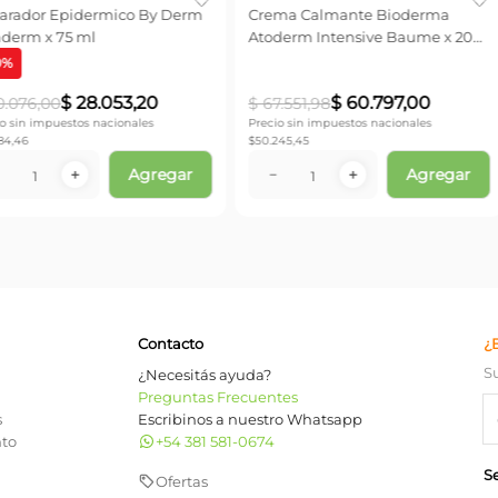
AE x 250 ml
Gentianella Crema Gel x 200 grs
Precio sin impu
$
38.677,69
7
,
79
$
38
.
456
,
00
onales
Precio sin impuestos nacionales $
31.781,82
Agregar
Agregar
－
－
＋
Contacto
¿
S
¿Necesitás ayuda?
Preguntas Frecuentes
s
Escribinos a nuestro Whatsapp
nto
+54 381 581-0674
S
Ofertas