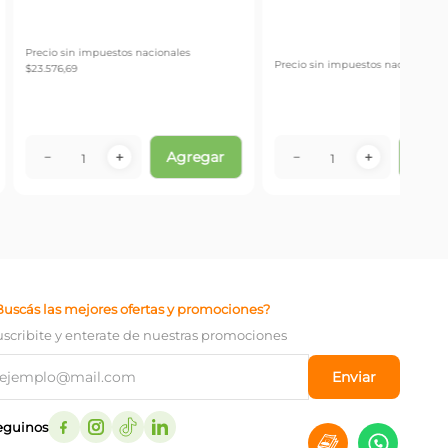
Lech
Omeg
estos nacionales
-
40
$
42
Precio
Agregar
＋
－
No disponible
Buscás las mejores ofertas y promociones?
uscribite y enterate de nuestras promociones
Enviar
eguinos