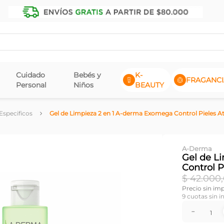
Cuidado
Bebés y
K-
FRAGANCI
Personal
Niños
BEAUTY
Especificos
Gel de Limpieza 2 en 1 A-derma Exomega Control Pieles A
A-Derma
Gel de L
Control P
$
42
.
000
,
Precio sin im
9
cuotas sin i
－