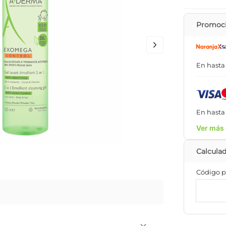
Promoci
En hast
En hast
Ver más 
Código p