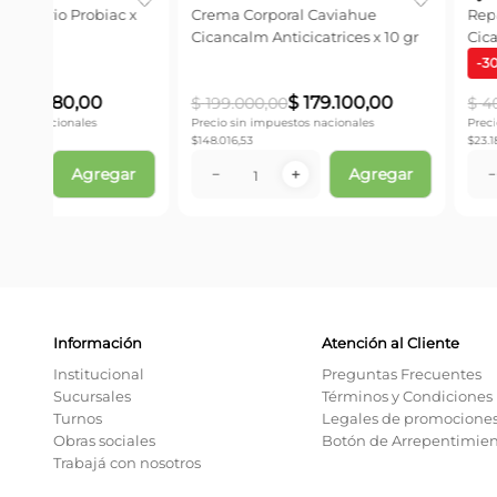
Derm
Crema Calmante Bioderma
Emulsión Panaderm 
Atoderm Intensive Baume x 200
ml
-
40
%
$
60
.
797
,
00
$
28
.
52
$
67
.
551
,
98
$
47
.
546
,
31
Precio sin impuestos nacionales
Precio sin impuestos naci
$
50.245,45
$
23.576,69
ar
Agregar
－
＋
－
＋
Información
Atención al Cliente
Institucional
Preguntas Frecuentes
Sucursales
Términos y Condiciones
Turnos
Legales de promocione
Obras sociales
Botón de Arrepentimie
Trabajá con nosotros