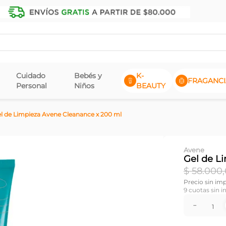
Cuidado
Bebés y
K-
FRAGANCI
Personal
Niños
BEAUTY
l de Limpieza Avene Cleanance x 200 ml
Avene
Gel de L
$
58
.
000
,
Precio sin im
9
cuotas sin i
－