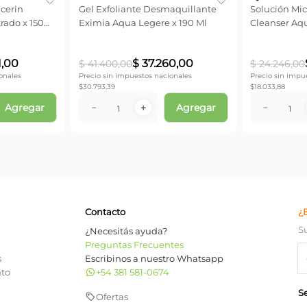
cerin
Gel Exfoliante Desmaquillante
Solución Mi
ado x 150
Eximia Aqua Legere x 190 Ml
Cleanser Aqu
1
,
00
$
37
.
260
,
00
$
41
.
400
,
00
$
24
.
246
,
00
onales
Precio sin impuestos nacionales
Precio sin impu
$
30.793,39
$
18.033,88
Agregar
Agregar
－
＋
－
Contacto
¿
S
¿Necesitás ayuda?
Preguntas Frecuentes
s
Escribinos a nuestro Whatsapp
nto
+54 381 581-0674
S
Ofertas