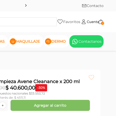
Contacto
Favoritos
Cuenta
0
AS
MAQUILLAJE
DERMO
Contactanos
impieza Avene Cleanance x 200 ml
$
40
.
600
,
00
00
-
30
%
puestos nacionales $
33.553,72
nterés de:
$
4511
,
11
Agregar al carrito
＋