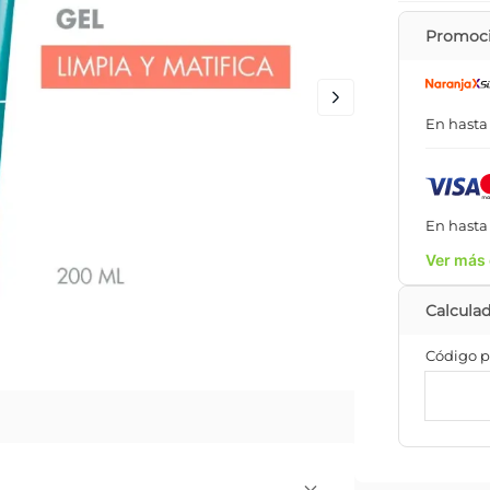
Promoci
En hast
En hast
Ver más 
Código p