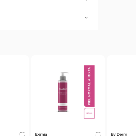
néica. Limpia, matifica la piel y ayuda a
e sebo. - Purifica la piel respetando su
.
Todos
 con un poco de agua o directamente
que haga espuma. Luego, enjuagar bien y
Eximia
By Derm