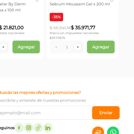
celar By Derm
Sebium Moussant Gel x 200 ml
Espu
a x 100 ml
ml
-
35
%
-
30
$
21
.
821
,
00
$
35
.
971
,
77
$
55
.
341
,
18
$
44
estos nacionales
Precio sin impuestos nacionales
Precio
$
29.728,74
$
25.5
Agregar
Agregar
＋
－
＋
－
Buscás las mejores ofertas y promociones?
uscribite y enterate de nuestras promociones
Enviar
eguinos