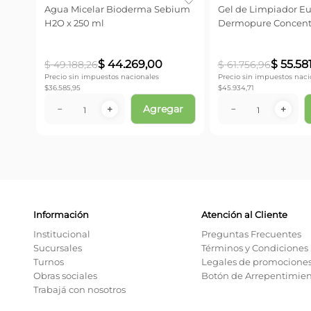
 x
Agua Micelar Bioderma Sebium
Gel de Limpiador Eu
H2O x 250 ml
Dermopure Concentr
ml
$
44
.
269
,
00
$
55
.
58
$
49
.
188
,
26
$
61
.
756
,
96
Precio sin impuestos nacionales
Precio sin impuestos naci
$
36.585,95
$
45.934,71
ar
Agregar
－
＋
－
＋
Información
Atención al Cliente
Institucional
Preguntas Frecuentes
Sucursales
Términos y Condiciones
Turnos
Legales de promocione
Obras sociales
Botón de Arrepentimie
Trabajá con nosotros